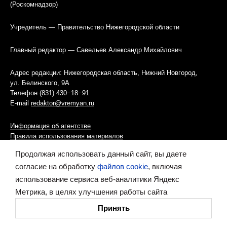
(Роскомнадзор)
Учредитель — Правительство Нижегородской области
Главный редактор — Савельев Александр Михайлович
Адрес редакции: Нижегородская область, Нижний Новгород,
ул. Белинского, 9А
Телефон (831) 430−18−91
E-mail
redaktor@vremyan.ru
Информация об агентстве
Правила использования материалов
Продолжая использовать данный сайт, вы даете
Информационная политика использования «cookies»-файлов
согласие на обработку
файлов cookie
, включая
использование сервиса веб-аналитики Яндекс
Ресурс содержит материалы 16+
Метрика, в целях улучшения работы сайта
Сделано в digital-агентстве
Принять