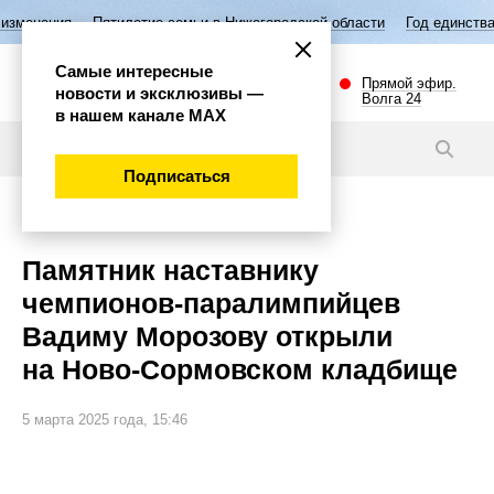
летие семьи в Нижегородской области
Год единства народов России
Самые интересные
Прямой эфир.
новости и эксклюзивы —
Волга 24
в нашем канале МАХ
Видео
Подписаться
Общество
Памятник наставнику
чемпионов-паралимпийцев
Вадиму Морозову открыли
на Ново-Сормовском кладбище
5 марта 2025 года, 15:46