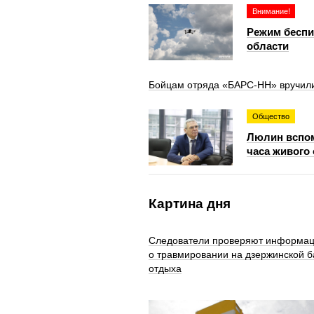
Внимание!
Режим беспи
области
Бойцам отряда «БАРС-НН» вручили
Общество
Люлин вспом
часа живого
Картина дня
Следователи проверяют информа
о травмировании на дзержинской б
отдыха