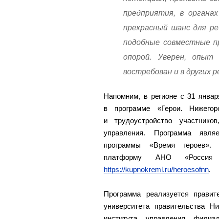
предприятия, в органах
прекрасный шанс для ре
подобные совместные п
опорой. Уверен, опыт 
востребован и в других 
Напомним, в регионе с 31 январ
в программе «Герои. Нижегор
и трудоустройство участнико
управления. Программа явля
программы «Время героев». 
платформу АНО «Россия
https://kupnokreml.ru/heroesofnn
.
Программа реализуется правит
университета правительства Н
института управления филиа