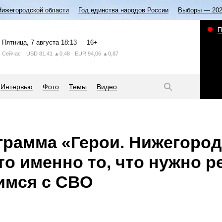
Нижегородской области
Год единства народов России
Выборы — 20
П
Пятница
, 7 августа
18:13
16+
Сейчас
USD
81,41
▲0,48
EUR
94,06
▲0,87
Интервью
Фото
Темы
Видео
грамма «Герои. Нижегород
то именно то, что нужно р
мся с СВО