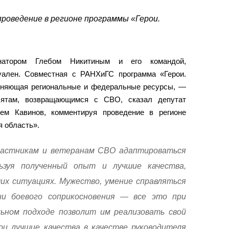
оведение в регионе программы «Герои.
рнатором Глебом Никитиным и его командой,
уален. Совместная с РАНХиГС программа «Герои.
иняющая региональные и федеральные ресурсы, —
бятам, возвращающимся с СВО, сказал депутат
ем Кавинов, комментируя проведение в регионе
я область».
астникам и ветеранам СВО адаптироваться
ьзуя полученный опыт и лучшие качества,
их ситуациях. Мужество, умение справляться
и боевого соприкосновения — все это при
ьном подходе позволит им реализовать свой
ои лучшие качества в качестве руководителя