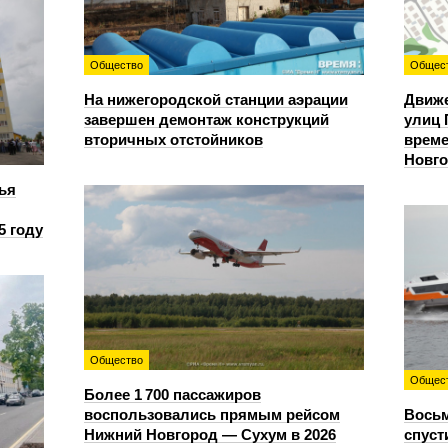
Общество
Общес
На нижегородской станции аэрации
Движе
завершен демонтаж конструкций
улиц 
вторичных отстойников
време
Новг
ья
5 году
Общество
Общес
Более 1 700 пассажиров
воспользовались прямым рейсом
Восьм
Нижний Новгород — Сухум в 2026
спуст