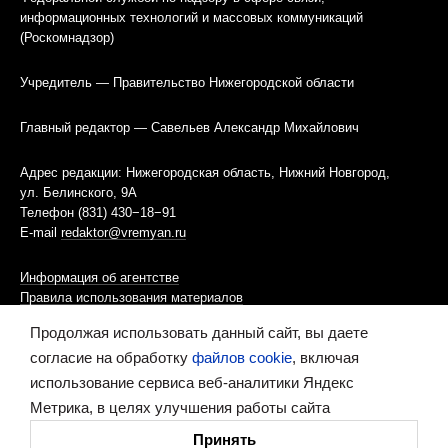
информационных технологий и массовых коммуникаций
(Роскомнадзор)
Учредитель — Правительство Нижегородской области
Главный редактор — Савельев Александр Михайлович
Адрес редакции: Нижегородская область, Нижний Новгород,
ул. Белинского, 9А
Телефон (831) 430−18−91
E-mail
redaktor@vremyan.ru
Информация об агентстве
Правила использования материалов
Продолжая использовать данный сайт, вы даете
Информационная политика использования «cookies»-файлов
согласие на обработку
файлов cookie
, включая
использование сервиса веб-аналитики Яндекс
Ресурс содержит материалы 16+
Метрика, в целях улучшения работы сайта
Сделано в digital-агентстве
Принять