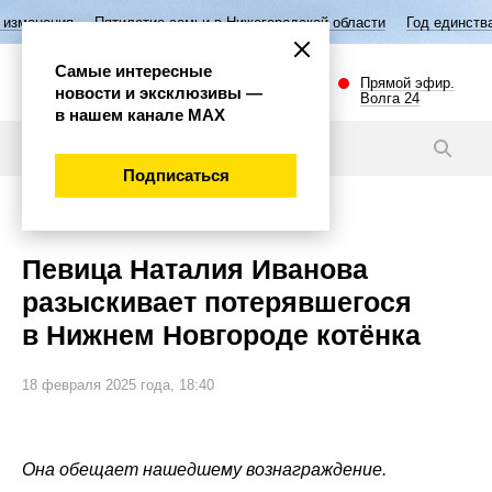
ятилетие семьи в Нижегородской области
Год единства народов Росси
Самые интересные
Прямой эфир.
новости и эксклюзивы —
Волга 24
в нашем канале МАХ
Новости
Подписаться
Общество
Певица Наталия Иванова
разыскивает потерявшегося
в Нижнем Новгороде котёнка
18 февраля 2025 года, 18:40
Она обещает нашедшему вознаграждение.