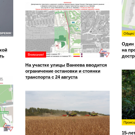
Общес
Один 
кой
на пр
Внимание!
ть
достр
На участке улицы Ванеева вводится
ограничение остановки и стоянки
транспорта с 24 августа
Происш
15-ле