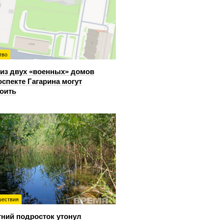
тво
из двух «военных» домов
оспекте Гагарина могут
оить
ествия
тний подросток утонул