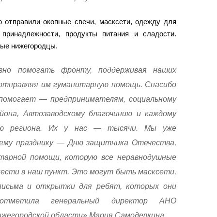
 отправили окопные свечи, масксети, одежду для
 принадлежности, продукты питания и сладости.
ные нижегородцы.
вно помогать фронту, поддерживая наших
и отправляя им гуманитарную помощь. Спасибо
 помогает — предпринимателям, социальному
йона, Автозаводскому благочинию и каждому
лю региона. Их у нас — тысячи. Мы уже
ему празднику — Дню защитника Отечества,
итарной помощи, которую все неравнодушные
ести в наш пункт. Это могут быть масксети,
письма и открытки для ребят, которых они
тметила генеральный директор АНО
жегородской области» Мария Самоделкина.