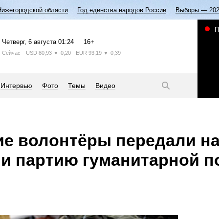
Нижегородской области
Год единства народов России
Выборы — 20
П
Четверг
, 6 августа
01:24
16+
Сейчас
USD
80,93
▼-0,20
EUR
93,19
▼-0,39
Интервью
Фото
Темы
Видео
ие волонтёры передали н
 и партию гуманитарной 