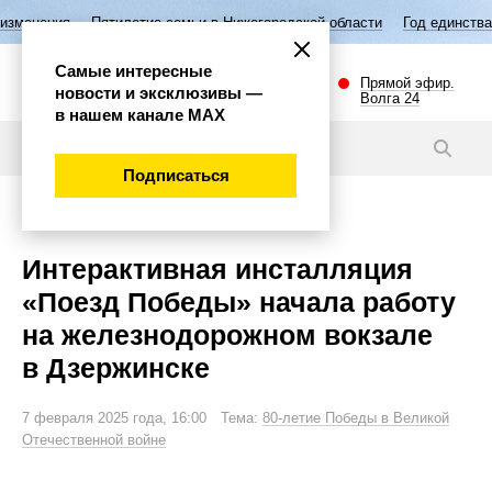
тилетие семьи в Нижегородской области
Год единства народов России
Самые интересные
Прямой эфир.
новости и эксклюзивы —
Волга 24
в нашем канале МАХ
Видео
Подписаться
Губерния
Интерактивная инсталляция
«Поезд Победы» начала работу
на железнодорожном вокзале
в Дзержинске
7 февраля 2025 года, 16:00 Тема:
80-летие Победы в Великой
Отечественной войне