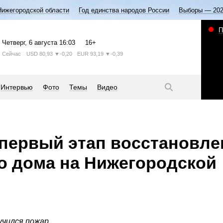
Нижегородской области
Год единства народов России
Выборы — 20
П
Четверг
, 6 августа
16:03
16+
Сейчас
USD
80,93
▼-0,20
EUR
93,19
▼-0,39
Интервью
Фото
Темы
Видео
первый этап восстановле
о дома на Нижегородской
учился пожар.