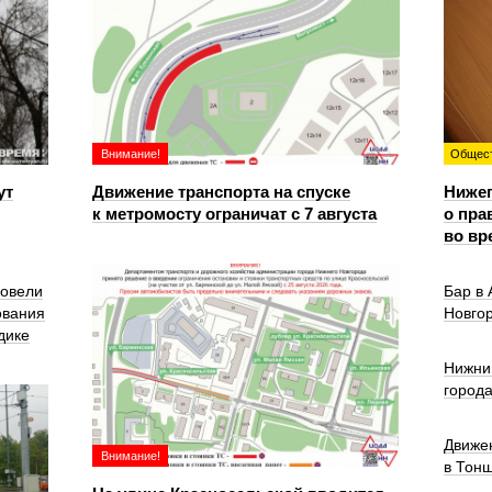
Внимание!
Общес
ут
Движение транспорта на спуске
Ниже
к метромосту ограничат с 7 августа
о пра
во вр
ровели
Бар в
ования
Новго
дике
Нижни
город
Движе
Внимание!
в Тон