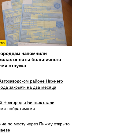
тво
городцам напомнили
вилах оплаты больничного
емя отпуска
 Автозаводском районе Нижнего
рода закрыли на два месяца
й Новгород и Бишкек стали
ами-побратимами
ние по мосту через Пижму открыто
шаеве