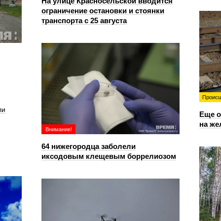
На улице Красносельской вводится
ограничение остановки и стоянки
транспорта с 25 августа
Происш
ли
Еще о
на же
Внимание!
64 нижегородца заболели
иксодовым клещевым боррелиозом