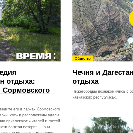
Общество
ледия
Чечня и Дагеста
н отдыха:
отдыха
м Сормовского
Нижегородцы познакомились с о
кавказских республиках.
ведите его в парках Сормовского
арки, хоть и расположены вдали
нно привлекают жителей и гостей
нств богатая история — они
 сегодня по‑прежнему радуют