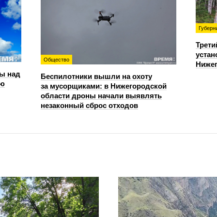
Губерн
Трети
устан
Общество
Нижег
ы над
Беспилотники вышли на охоту
ью
за мусорщиками: в Нижегородской
области дроны начали выявлять
незаконный сброс отходов