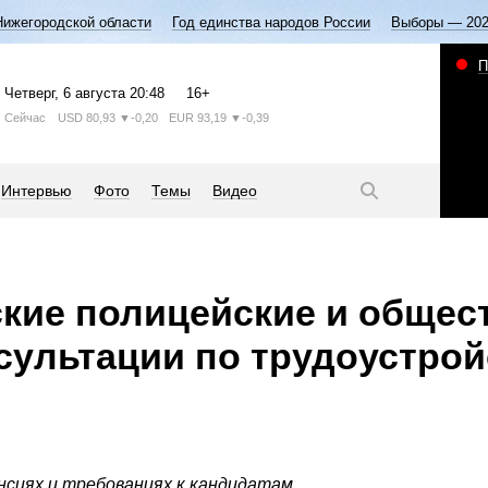
Нижегородской области
Год единства народов России
Выборы — 20
П
Четверг
, 6 августа
20:48
16+
Сейчас
USD
80,93
▼-0,20
EUR
93,19
▼-0,39
Интервью
Фото
Темы
Видео
кие полицейские и общес
сультации по трудоустрой
нсиях и требованиях к кандидатам.