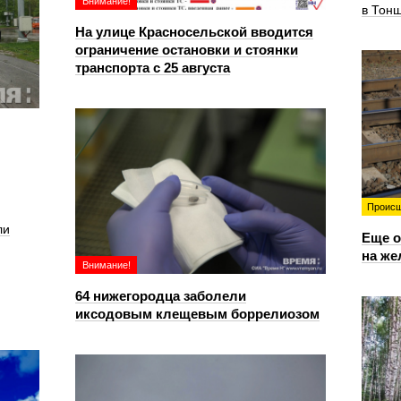
Внимание!
в Тон
На улице Красносельской вводится
ограничение остановки и стоянки
транспорта с 25 августа
Происш
ли
Еще о
на же
Внимание!
64 нижегородца заболели
иксодовым клещевым боррелиозом