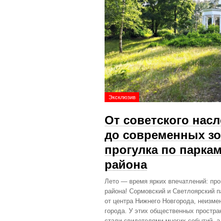
Эксклюзив
От советского нас
до современных зо
прогулка по парка
района
Лето — время ярких впечатлений: про
района! Сормовский и Светлоярский п
от центра Нижнего Новгорода, неизме
города. У этих общественных простра
стали свидетелями многих событий, а