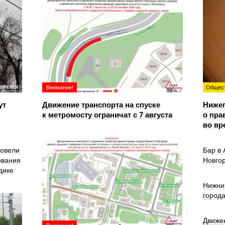
Внимание!
Общес
ут
Движение транспорта на спуске
Ниже
к метромосту ограничат с 7 августа
о пра
во вр
ровели
Бар в
ования
Новго
дике
Нижни
город
Движе