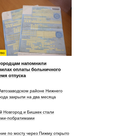
тво
городцам напомнили
вилах оплаты больничного
емя отпуска
 Автозаводском районе Нижнего
рода закрыли на два месяца
й Новгород и Бишкек стали
ами-побратимами
ние по мосту через Пижму открыто