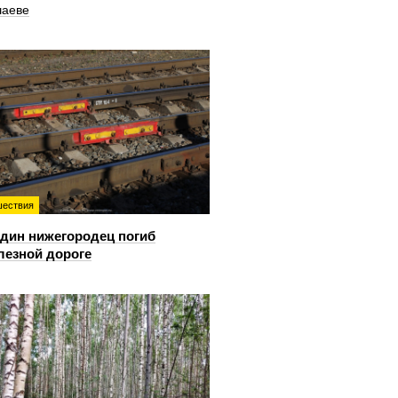
шаеве
ествия
дин нижегородец погиб
лезной дороге