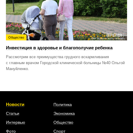
Общество
Инвестиция в здоровье и благополучие ребенка
Рассмотрим все преимущества грудного вскармливания
с главным врачом Городской клинической больницы №40 Ольгой
Мануйленко.
Новости
Политика
Статьи
Экономика
Интервью
Общество
Фото
Спорт