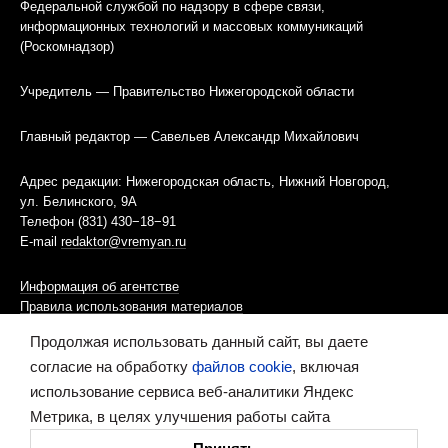
Федеральной службой по надзору в сфере связи,
информационных технологий и массовых коммуникаций
(Роскомнадзор)
Учредитель — Правительство Нижегородской области
Главный редактор — Савельев Александр Михайлович
Адрес редакции: Нижегородская область, Нижний Новгород,
ул. Белинского, 9А
Телефон (831) 430−18−91
E-mail
redaktor@vremyan.ru
Информация об агентстве
Правила использования материалов
Продолжая использовать данный сайт, вы даете
Информационная политика использования «cookies»-файлов
согласие на обработку
файлов cookie
, включая
использование сервиса веб-аналитики Яндекс
Ресурс содержит материалы 16+
Метрика, в целях улучшения работы сайта
Сделано в digital-агентстве