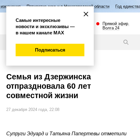
летие семьи в Нижегородской области
Год единства народов России
Самые интересные
Прямой эфир.
новости и эксклюзивы —
Волга 24
в нашем канале МАХ
Новости
Подписаться
Губерния
Семья из Дзержинска
отпраздновала 60 лет
совместной жизни
27 декабря 2024 года, 22:08
Супруги Эдуард и Татьяна Папертевы отметили