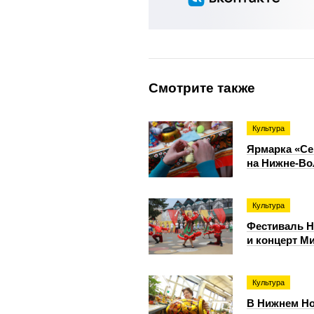
Смотрите также
Культура
Ярмарка «Се
на Нижне‑Во
Культура
Фестиваль Н
и концерт М
Культура
В Нижнем Но