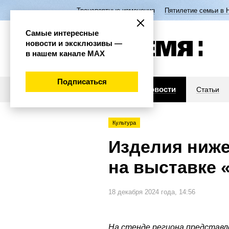
Транспортные изменения
Пятилетие семьи в 
Самые интересные
новости и эксклюзивы —
в нашем канале МАХ
Подписаться
Новости
Статьи
Культура
Изделия ниж
на выставке 
18 декабря 2024 года, 14:56
На стенде региона представл