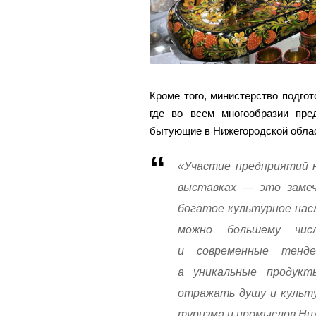
Кроме того, министерство подго
где во всем многообразии пр
бытующие в Нижегородской обла
«Участие предприятий 
выставках — это замеч
богатое культурное нас
можно большему чис
и современные тенде
а уникальные продук
отражать душу и культу
туризма и промыслов Ни