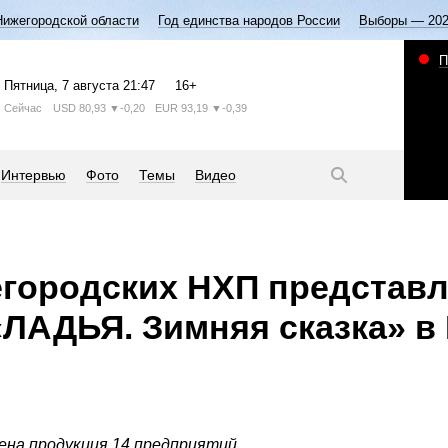
Нижегородской области
Год единства народов России
Выборы — 20
П
Пятница
, 7 августа
21:47
16+
Сейчас
USD
80,93
▼-0,20
EUR
93,19
▼-0,39
Интервью
Фото
Темы
Видео
егородских НХП представ
«ЛАДЬЯ. Зимняя сказка» в
ена продукция 14 предприятий.