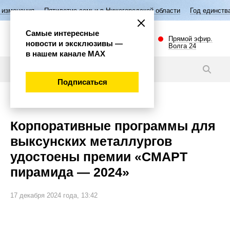
Пятилетие семьи в Нижегородской области
Год единства народов Росс
Самые интересные
Прямой эфир.
новости и эксклюзивы —
Волга 24
в нашем канале МАХ
Новости
Подписаться
Общество
Корпоративные программы для
выксунских металлургов
удостоены премии «СМАРТ
пирамида — 2024»
17 декабря 2024 года, 13:42