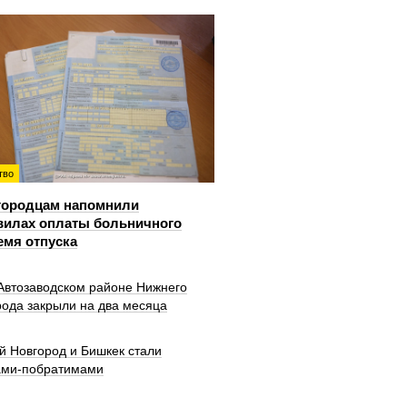
тво
городцам напомнили
вилах оплаты больничного
емя отпуска
 Автозаводском районе Нижнего
рода закрыли на два месяца
й Новгород и Бишкек стали
ами-побратимами