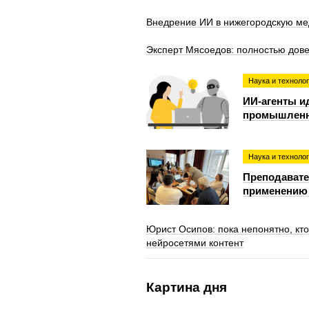
Внедрение ИИ в нижегородскую ме
Эксперт Мясоедов: полностью дов
Наука и техноло
ИИ-агенты ид
промышленн
Наука и техноло
Преподавате
применению 
Юрист Осипов: пока непонятно, кто
нейросетями контент
Картина дня