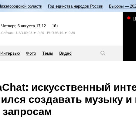
Нижегородской области
Год единства народов России
Выборы — 20
П
Четверг
, 6 августа
17:12
16+
Сейчас
USD
80,93
▼-0,20
EUR
93,19
▼-0,39
Интервью
Фото
Темы
Видео
aChat: искусственный инт
чился создавать музыку и
 запросам