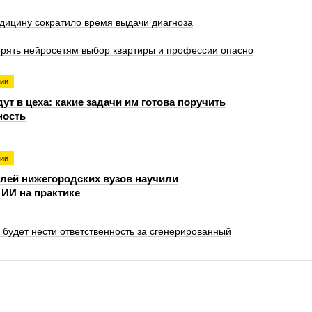
дицину сократило время выдачи диагноза
ерять нейросетям выбор квартиры и профессии опасно
гии
ут в цеха: какие задачи им готова поручить
ость
гии
лей нижегородских вузов научили
ИИ на практике
 будет нести ответственность за сгенерированный