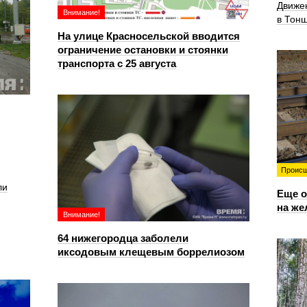
Движе
Внимание!
в Тон
На улице Красносельской вводится
ограничение остановки и стоянки
транспорта с 25 августа
Происш
ли
Еще о
на же
Внимание!
64 нижегородца заболели
иксодовым клещевым боррелиозом