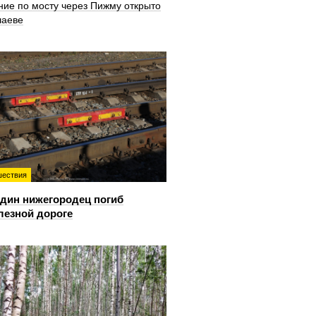
ние по мосту через Пижму открыто
шаеве
ествия
дин нижегородец погиб
лезной дороге