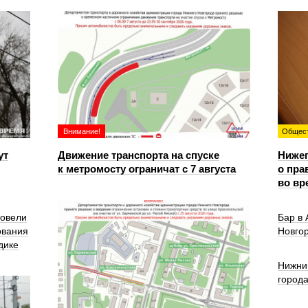
Внимание!
Общес
ут
Движение транспорта на спуске
Ниже
к метромосту ограничат с 7 августа
о пра
во вр
ровели
Бар в
ования
Новго
дике
Нижни
город