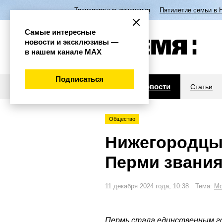
Транспортные изменения
Пятилетие семьи в 
Самые интересные
новости и эксклюзивы —
в нашем канале МАХ
Подписаться
Новости
Статьи
Общество
Нижегородцы 
Перми звани
11 декабря 2024 года, 10:38 Тема:
Мо
Пермь стала единственным го