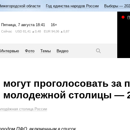
Нижегородской области
Год единства народов России
Выборы — 20
П
Пятница
, 7 августа
18:41
16+
Сейчас
USD
81,41
▲0,48
EUR
94,06
▲0,87
Интервью
Фото
Темы
Видео
могут проголосовать за 
я молодежной столицы — 
лодёжная столица России
родом ПФО, включенным в список