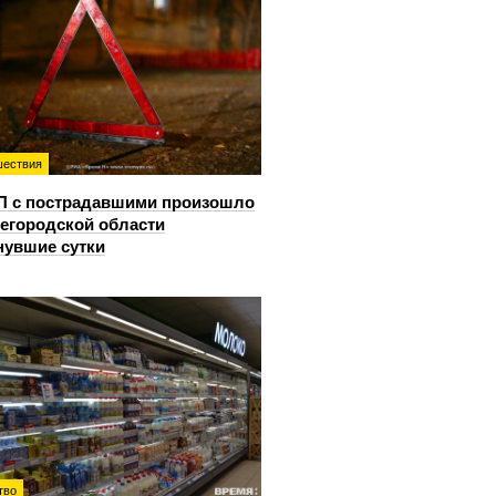
ествия
П с пострадавшими произошло
егородской области
нувшие сутки
тво