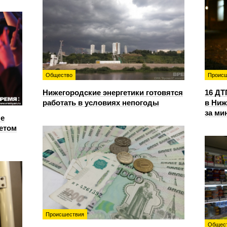
Общество
Происш
Нижегородские энергетики готовятся
16 ДТ
работать в условиях непогоды
в Ниж
за ми
е
етом
Происшествия
Общес