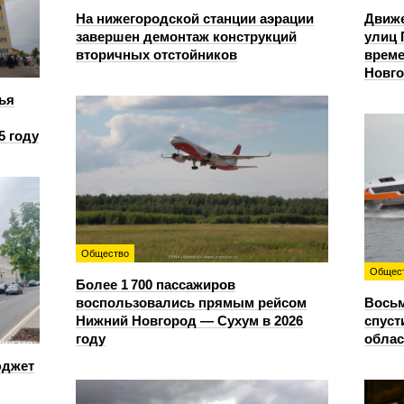
На нижегородской станции аэрации
Движе
завершен демонтаж конструкций
улиц 
вторичных отстойников
време
Новг
ья
5 году
Общество
Общес
Более 1 700 пассажиров
воспользовались прямым рейсом
Восьм
Нижний Новгород — Сухум в 2026
спуст
году
облас
юджет