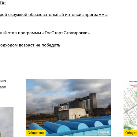
та»
орой окружной образовательный интенсив программы
ный этап программы «ГосСтарт.Стажировки»
одходом возраст не победить
цию
азе
Общество
Общес