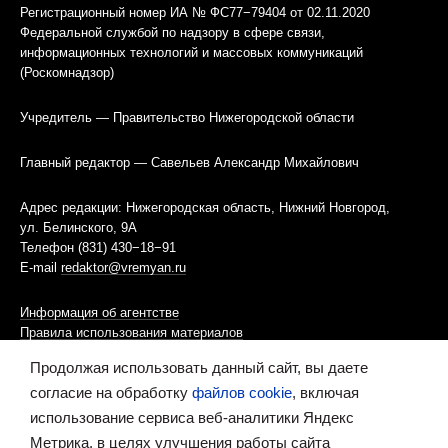
Регистрационный номер ИА № ФС77−79404 от 02.11.2020
Федеральной службой по надзору в сфере связи,
информационных технологий и массовых коммуникаций
(Роскомнадзор)
Учредитель — Правительство Нижегородской области
Главный редактор — Савельев Александр Михайлович
Адрес редакции: Нижегородская область, Нижний Новгород,
ул. Белинского, 9А
Телефон (831) 430−18−91
E-mail
redaktor@vremyan.ru
Информация об агентстве
Правила использования материалов
Продолжая использовать данный сайт, вы даете
Информационная политика использования «cookies»-файлов
согласие на обработку
файлов cookie
, включая
использование сервиса веб-аналитики Яндекс
Ресурс содержит материалы 16+
Метрика, в целях улучшения работы сайта