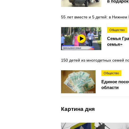
в подарок
55 лет вместе и 5 детей: в Нижне
Общество
Семья Гра
семья»
150 детей из многодетных семей 
Общество
Единое посо
области
Картина дня