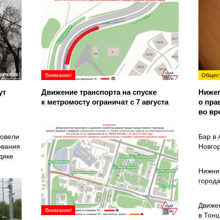
Внимание!
Общес
ут
Движение транспорта на спуске
Ниже
к метромосту ограничат с 7 августа
о пра
во вр
ровели
Бар в
ования
Новго
дике
Нижни
город
Движе
Внимание!
в Тон