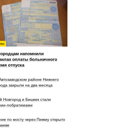
тво
городцам напомнили
вилах оплаты больничного
емя отпуска
 Автозаводском районе Нижнего
рода закрыли на два месяца
й Новгород и Бишкек стали
ами-побратимами
ние по мосту через Пижму открыто
шаеве