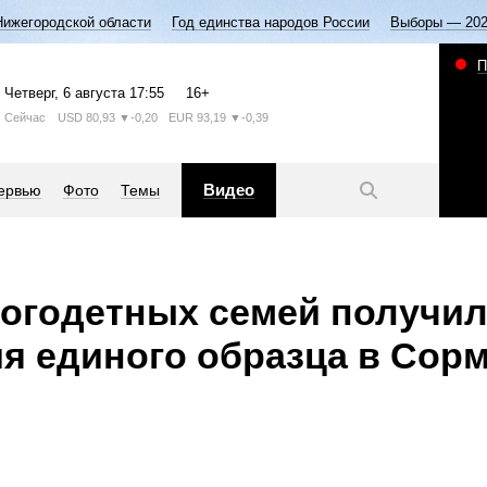
Нижегородской области
Год единства народов России
Выборы — 20
П
Четверг
, 6 августа
17:55
16+
Сейчас
USD
80,93
▼-0,20
EUR
93,19
▼-0,39
Видео
ервью
Фото
Темы
огодетных семей получи
я единого образца в Сор