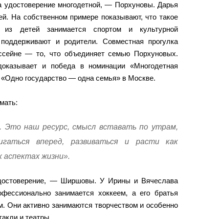
а удостоверение многодетной, — Порхуновы. Дарья
ей. На собственном примере показывают, что такое
 из детей занимается спортом и культурной
 поддерживают и родители. Совместная прогулка
ссейне — то, что объединяет семью Порхуновых.
доказывает и победа в номинации «Многодетная
«Одно государство — одна семья» в Москве.
мать:
 Это наш ресурс, смысл вставать по утрам,
игаться вперед, развиваться и расти как
их аспектах жизни».
достоверение, — Ширшовы. У Ирины и Вячеслава
фессионально занимается хоккеем, а его братья
м. Они активно занимаются творчеством и особенно
акли и театры.