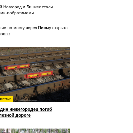
й Новгород и Бишкек стали
ами-побратимами
ние по мосту через Пижму открыто
шаеве
ествия
дин нижегородец погиб
лезной дороге