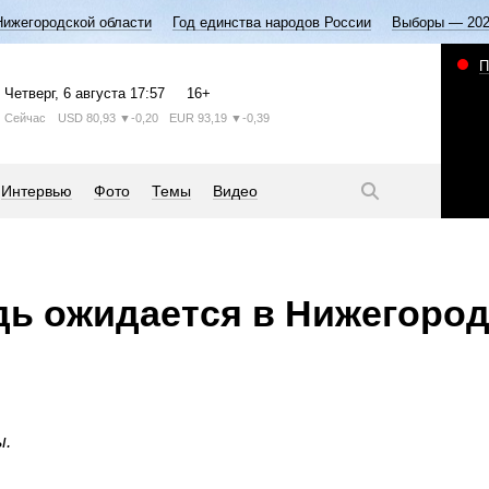
Нижегородской области
Год единства народов России
Выборы — 20
П
Четверг
, 6 августа
17:57
16+
Сейчас
USD
80,93
▼-0,20
EUR
93,19
▼-0,39
Интервью
Фото
Темы
Видео
ь ожидается в Нижегород
ы.