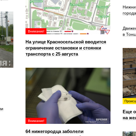
Нижни
город
Движе
Внимание!
в Тон
На улице Красносельской вводится
ограничение остановки и стоянки
транспорта с 25 августа
Происш
ли
Еще о
на же
Внимание!
64 нижегородца заболели