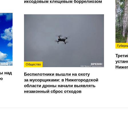
иксодовым клещевым боррелиозом
Губерн
Трети
устан
Общество
Нижег
ы над
Беспилотники вышли на охоту
ью
за мусорщиками: в Нижегородской
области дроны начали выявлять
незаконный сброс отходов