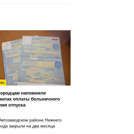
тво
городцам напомнили
вилах оплаты больничного
емя отпуска
 Автозаводском районе Нижнего
рода закрыли на два месяца