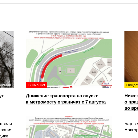
Внимание!
Общес
ут
Движение транспорта на спуске
Ниже
к метромосту ограничат с 7 августа
о пра
во вр
ровели
Бар в
ования
Новго
дике