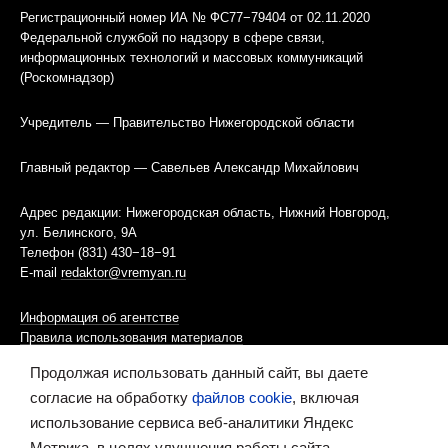
Регистрационный номер ИА № ФС77−79404 от 02.11.2020
Федеральной службой по надзору в сфере связи,
информационных технологий и массовых коммуникаций
(Роскомнадзор)
Учредитель — Правительство Нижегородской области
Главный редактор — Савельев Александр Михайлович
Адрес редакции: Нижегородская область, Нижний Новгород,
ул. Белинского, 9А
Телефон (831) 430−18−91
E-mail
redaktor@vremyan.ru
Информация об агентстве
Правила использования материалов
Продолжая использовать данный сайт, вы даете
Информационная политика использования «cookies»-файлов
согласие на обработку
файлов cookie
, включая
использование сервиса веб-аналитики Яндекс
Ресурс содержит материалы 16+
Метрика, в целях улучшения работы сайта