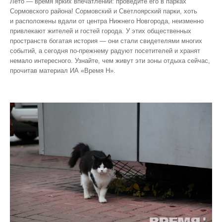
Лето — время ярких впечатлений: проведите его в парках
Сормовского района! Сормовский и Светлоярский парки, хоть
и расположены вдали от центра Нижнего Новгорода, неизменно
привлекают жителей и гостей города. У этих общественных
пространств богатая история — они стали свидетелями многих
событий, а сегодня по‑прежнему радуют посетителей и хранят
немало интересного. Узнайте, чем живут эти зоны отдыха сейчас,
прочитав материал ИА «Время Н».