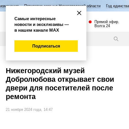
е семьи в Нижегородской области
Год единства народов России
Вы
Самые интересные
Прямой эфир.
новости и эксклюзивы —
Волга 24
в нашем канале МАХ
Видео
Подписаться
Культура
Нижегородский музей
Добролюбова открывает свои
двери для посетителей после
ремонта
21 ноября 2024 года, 14:47