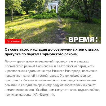
Эксклюзив
От советского наследия до современных зон отдыха:
прогулка по паркам Сормовского района
Лето — время ярких впечатлений: проведите его в парках
Сормовского района! Сормовский и Светлоярский парки, хоть
и расположены вдали от центра Нижнего Новгорода, неизменно
привлекают жителей и гостей города. У этих общественных
пространств богатая история — они стали свидетелями многих
событий, а сегодня по‑прежнему радуют посетителей и хранят
немало интересного. Узнайте, чем живут эти зоны отдыха сейчас,
прочитав материал ИА «Время Н».