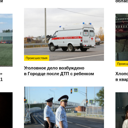
ти
облас
Происшествия
Происш
Уголовное дело возбуждено
»
в Городце после ДТП с ребенком
Хлопо
:1
в ква