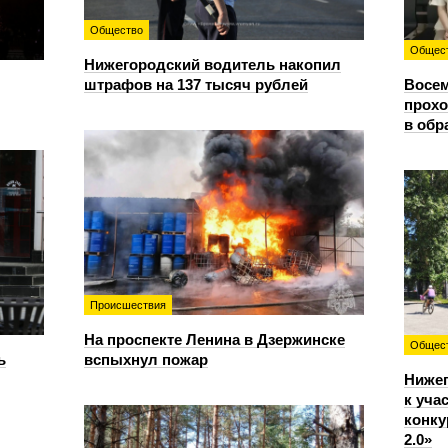
Общество
Общес
Нижегородский водитель накопил
штрафов на 137 тысяч рублей
Восем
прохо
в обр
Происшествия
На проспекте Ленина в Дзержинске
Общес
ь
вспыхнул пожар
Ниже
к уча
конку
2.0»