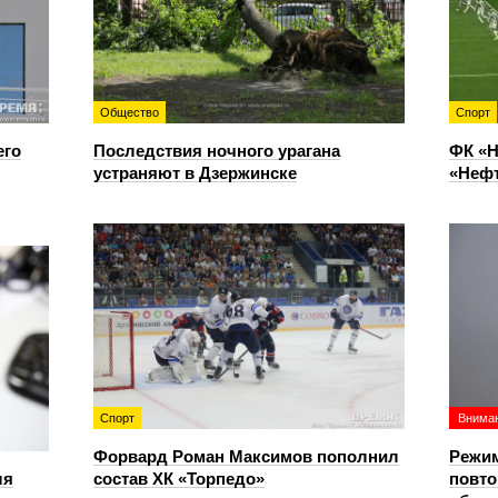
Общество
Спорт
его
Последствия ночного урагана
ФК «Н
устраняют в Дзержинске
«Нефт
Спорт
Вниман
Форвард Роман Максимов пополнил
Режим
ля
состав ХК «Торпедо»
повто