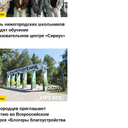
тво
ь нижегородских школьников
дят обучение
азовательном центре «Сириус»
тво
городцев приглашают
стию во Всероссийском
рсе «Блогеры благоустройства