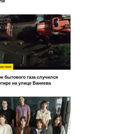
ти
ествия
к бытового газа случился
ртире на улице Ванеева