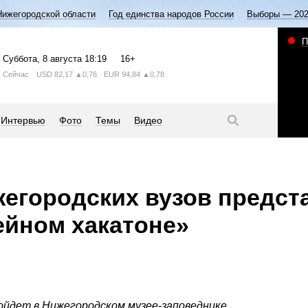
Нижегородской области
Год единства народов России
Выборы — 20
П
Суббота
, 8 августа
18:19
16+
Сейчас
USD
82,17
▲0,76
EUR
94,84
▲0,78
Интервью
Фото
Темы
Видео
егородских вузов предст
ейном хакатоне»
ойдет в Нижегородском музее-заповеднике.