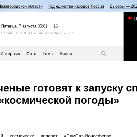
Нижегородской области
Год единства народов России
Выборы — 20
П
Пятница
, 7 августа
05:01
16+
Сейчас
USD
81,41
▲0,48
EUR
94,06
▲0,87
Интервью
Фото
Темы
Видео
ченые готовят к запуску с
«космической погоды»
лый космически аппарат «СамСат-Ионосфера»