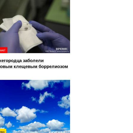
ие!
жегородца заболели
довым клещевым боррелиозом
тво