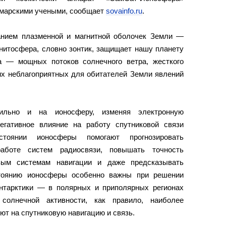
амарскими учеными, сообщает
sovainfo.ru
.
анием плазменной и магнитной оболочек Земли —
нитосфера, словно зонтик, защищает нашу планету
а — мощных потоков солнечного ветра, жесткого
гих неблагоприятных для обитателей Земли явлений
ильно и на ионосферу, изменяя электронную
егативное влияние на работу спутниковой связи
тоянии ионосферы помогают прогнозировать
аботе систем радиосвязи, повышать точность
овым системам навигации и даже предсказывать
стоянию ионосферы особенно важны при решении
нтарктики — в полярных и приполярных регионах
солнечной активности, как правило, наиболее
ют на спутниковую навигацию и связь.