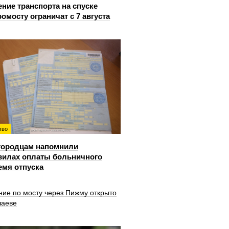
ние транспорта на спуске
ромосту ограничат с 7 августа
тво
городцам напомнили
вилах оплаты больничного
емя отпуска
ние по мосту через Пижму открыто
шаеве