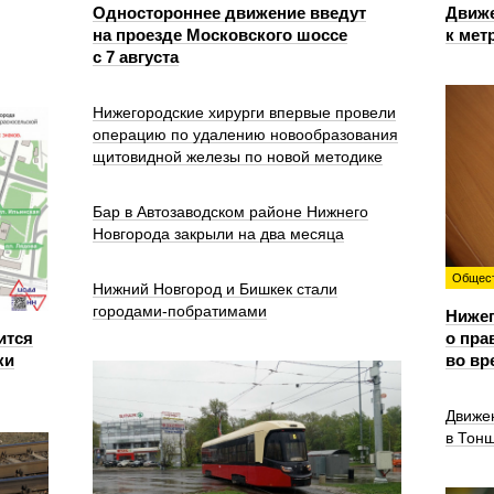
Одностороннее движение введут
Движе
на проезде Московского шоссе
к мет
с 7 августа
Нижегородские хирурги впервые провели
операцию по удалению новообразования
щитовидной железы по новой методике
Бар в Автозаводском районе Нижнего
Новгорода закрыли на два месяца
Общес
Нижний Новгород и Бишкек стали
городами-побратимами
Ниже
ится
о пра
ки
во вр
Движе
в Тон