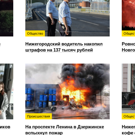
Общество
Общес
я
Нижегородский водитель накопил
Ровно
штрафов на 137 тысяч рублей
Новго
Происшествия
Общес
иков
На проспекте Ленина в Дзержинске
Нижег
вспыхнул пожар
кофе 