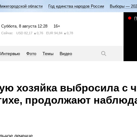
Нижегородской области
Год единства народов России
Выборы — 20
П
Суббота
, 8 августа
12:28
16+
Сейчас
USD
82,17
▲0,76
EUR
94,84
▲0,78
Интервью
Фото
Темы
Видео
рую хозяйка выбросила с 
тихе, продолжают наблюд
ьное лечение.