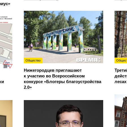
риус»
Общество
Общес
Нижегородцев приглашают
Трети
к участию во Всероссийском
дейст
ки
конкурсе «Блогеры благоустройства
лесах
2.0»