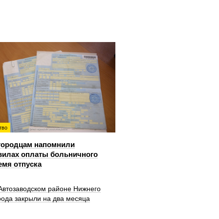
тво
городцам напомнили
вилах оплаты больничного
емя отпуска
 Автозаводском районе Нижнего
рода закрыли на два месяца