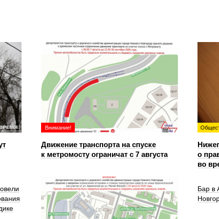
Внимание!
Общес
ут
Движение транспорта на спуске
Ниже
к метромосту ограничат с 7 августа
о пра
во вр
ровели
Бар в
ования
Новго
дике