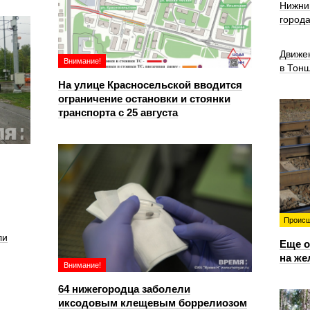
Нижни
город
Движе
Внимание!
в Тон
На улице Красносельской вводится
ограничение остановки и стоянки
транспорта с 25 августа
Происш
ли
Еще о
на же
Внимание!
64 нижегородца заболели
иксодовым клещевым боррелиозом