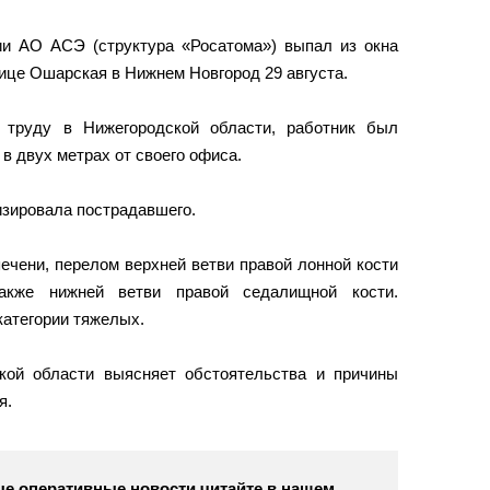
рии АО АСЭ (структура «Росатома») выпал из окна
лице Ошарская в Нижнем Новгород 29 августа.
 труду в Нижегородской области, работник был
в двух метрах от своего офиса.
изировала пострадавшего.
ечени, перелом верхней ветви правой лонной кости
акже нижней ветви правой седалищной кости.
категории тяжелых.
кой области выясняет обстоятельства и причины
я.
е оперативные новости читайте в нашем