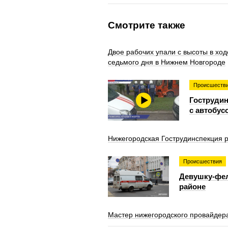
Смотрите также
Двое рабочих упали с высоты в ход
седьмого дня в Нижнем Новгороде
Происшеств
Гострудин
с автобус
Нижегородская Гострудинспекция р
Происшествия
Девушку-фел
районе
Мастер нижегородского провайдера