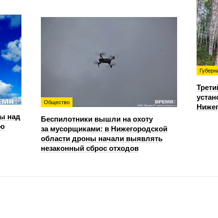
Губерн
Трети
устан
Общество
Нижег
ы над
Беспилотники вышли на охоту
ью
за мусорщиками: в Нижегородской
области дроны начали выявлять
незаконный сброс отходов