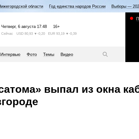
Нижегородской области
Год единства народов России
Выборы — 20
П
Четверг
, 6 августа
17:48
16+
Сейчас
USD
80,93
▼-0,20
EUR
93,19
▼-0,39
Интервью
Фото
Темы
Видео
сатома» выпал из окна ка
вгороде