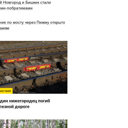
й Новгород и Бишкек стали
ами-побратимами
ние по мосту через Пижму открыто
шаеве
ествия
дин нижегородец погиб
лезной дороге