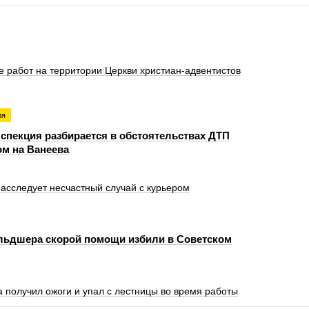
е работ на территории Церкви христиан‑адвентистов
ия
спекция разбирается в обстоятельствах ДТП
ом на Ванеева
асследует несчастный случай с курьером
ьдшера скорой помощи избили в Советском
 получил ожоги и упал с лестницы во время работы