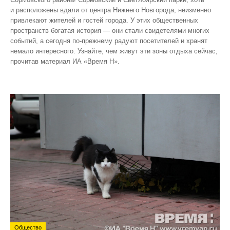
и расположены вдали от центра Нижнего Новгорода, неизменно
привлекают жителей и гостей города. У этих общественных
пространств богатая история — они стали свидетелями многих
событий, а сегодня по‑прежнему радуют посетителей и хранят
немало интересного. Узнайте, чем живут эти зоны отдыха сейчас,
прочитав материал ИА «Время Н».
Общество