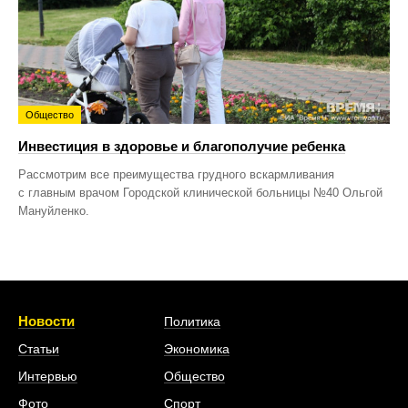
Общество
Инвестиция в здоровье и благополучие ребенка
Рассмотрим все преимущества грудного вскармливания
с главным врачом Городской клинической больницы №40 Ольгой
Мануйленко.
Новости
Политика
Статьи
Экономика
Интервью
Общество
Фото
Спорт