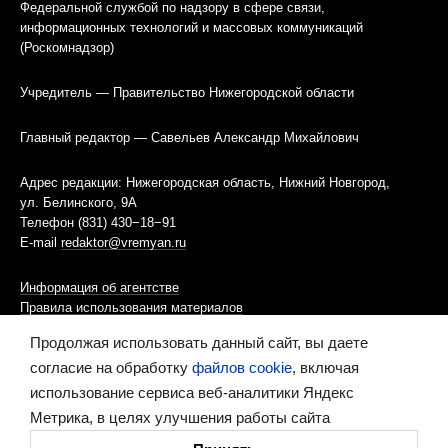
Федеральной службой по надзору в сфере связи,
информационных технологий и массовых коммуникаций
(Роскомнадзор)
Учредитель — Правительство Нижегородской области
Главный редактор — Савельев Александр Михайлович
Адрес редакции: Нижегородская область, Нижний Новгород,
ул. Белинского, 9А
Телефон (831) 430−18−91
E-mail
redaktor@vremyan.ru
Информация об агентстве
Правила использования материалов
Продолжая использовать данный сайт, вы даете
Информационная политика использования «cookies»-файлов
согласие на обработку
файлов cookie
, включая
использование сервиса веб-аналитики Яндекс
Ресурс содержит материалы 16+
Метрика, в целях улучшения работы сайта
Сделано в digital-агентстве