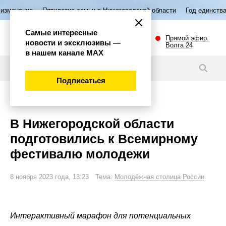
тилетие семьи в Нижегородской области
Год единства народов Росси
Самые интересные
Прямой эфир.
новости и эксклюзивы —
Волга 24
в нашем канале МАХ
Новости
Подписаться
Общество
В Нижегородской области
подготовились к Всемирному
фестивалю молодежи
8 ноября 2023 года, 13:23 Тема:
Молодёжная столица России
Интерактивный марафон для потенциальных