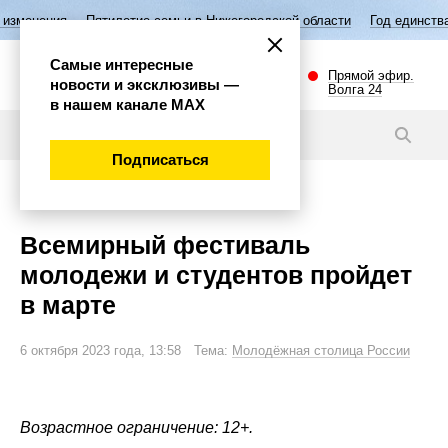
Пятилетие семьи в Нижегородской области
Год единства народов Р
Самые интересные
Прямой эфир.
новости и эксклюзивы —
Волга 24
в нашем канале МАХ
Новости
Подписаться
Общество
Всемирный фестиваль
молодежи и студентов пройдет
в марте
6 октября 2023 года, 13:58 Тема:
Молодёжная столица России
Возрастное ограничение: 12+.