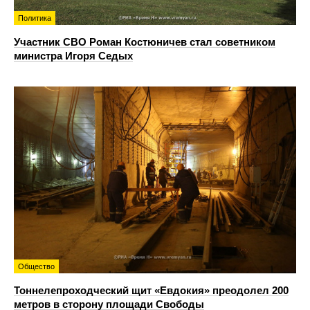
Политика
Участник СВО Роман Костюничев стал советником
министра Игоря Седых
Общество
Тоннелепроходческий щит «Евдокия» преодолел 200
метров в сторону площади Свободы