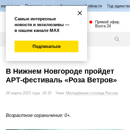
ятилетие семьи в Нижегородской области
Год единства народов Росси
Самые интересные
Прямой эфир.
новости и эксклюзивы —
Волга 24
в нашем канале МАХ
Новости
Подписаться
Культура
В Нижнем Новгороде пройдет
АРТ-фестиваль «Роза Ветров»
28 марта 2023 года, 18:33 Тема:
Молодёжная столица России
Возрастное ограничение: 0+.