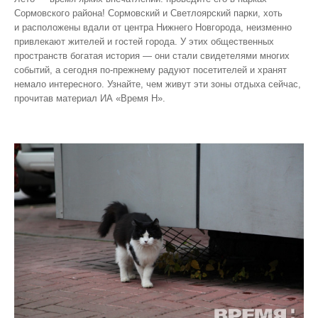
Сормовского района! Сормовский и Светлоярский парки, хоть
и расположены вдали от центра Нижнего Новгорода, неизменно
привлекают жителей и гостей города. У этих общественных
пространств богатая история — они стали свидетелями многих
событий, а сегодня по‑прежнему радуют посетителей и хранят
немало интересного. Узнайте, чем живут эти зоны отдыха сейчас,
прочитав материал ИА «Время Н».