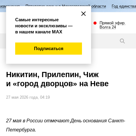
ие семьи в Нижегородской области
Год единства народов России
В
Самые интересные
Прямой эфир.
новости и эксклюзивы —
Волга 24
в нашем канале МАХ
Статьи
Подписаться
Общество
Никитин, Прилепин, Чиж
и «город дворцов» на Неве
27 мая 2026 года, 04:19
27 мая в России отмечают День основания Санкт-
Петербурга.