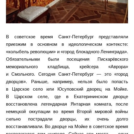
В советское время Санкт-Петербург представляли
приезжим в основном в идеологическом контексте:
«колыбель революции» и «город блокадного Ленинграда».
Обязательными были посещения Пискарёвского
мемориального кладбища, крейсера «Аврора»
и Смольного. Сегодня Санкт-Петербург — это «город
дворцов». Раньше, например, нельзя было попасть
в Царское село или Юсуповский дворец на Мойке.
В Царском селе, где в Екатерининском дворце
восстановлена легендарная Янтарная комната, после
немецкой оккупации во время Второй мировой войны
сильно пострадали дворцы, их очень долго
восстанавливали. Во дворце на Мойке в советское время
располагался дом учителя. Сейчас эти места — одни