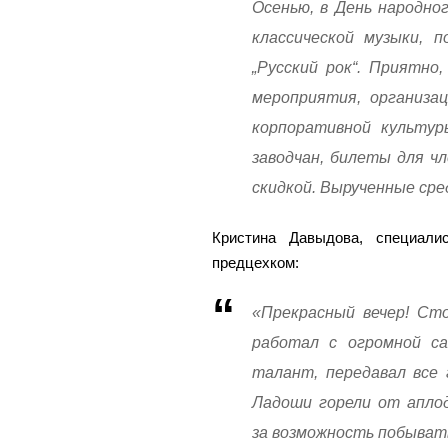
Осенью, в День народно
классической музыки, п
„Русский рок“. Приятн
мероприятия, организа
корпоративной культур
заводчан, билеты для ч
скидкой. Вырученные сре
Кристина Давыдова, специали
предцехком:
«Прекрасный вечер! Ст
работал с огромной с
талант, передавал все 
Ладоши горели от апло
за возможность побыват