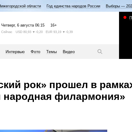
Нижегородской области
Год единства народов России
Выборы — 20
П
Четверг
, 6 августа
06:15
16+
Сейчас
USD
80,93
▼-0,20
EUR
93,19
▼-0,39
Интервью
Фото
Темы
Видео
ский рок» прошел в рамка
я народная филармония»