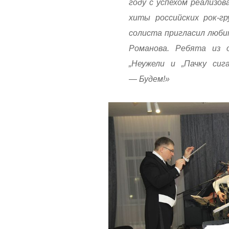
году с успехом реализов
хиты российских рок-г
солиста пригласил люби
Романова. Ребята из 
„Неужели и „Пачку сиг
— Будем!»