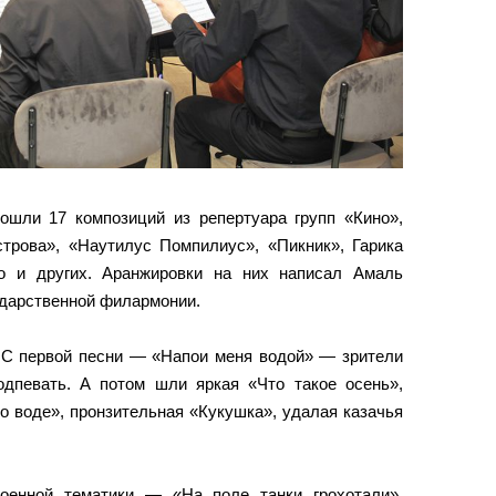
вошли 17 композиций из репертуара групп «Кино»,
строва», «Наутилус Помпилиус», «Пикник», Гарика
о и других. Аранжировки на них написал Амаль
ударственной филармонии.
. С первой песни — «Напои меня водой» — зрители
одпевать. А потом шли яркая «Что такое осень»,
о воде», пронзительная «Кукушка», удалая казачья
оенной тематики — «На поле танки грохотали»,