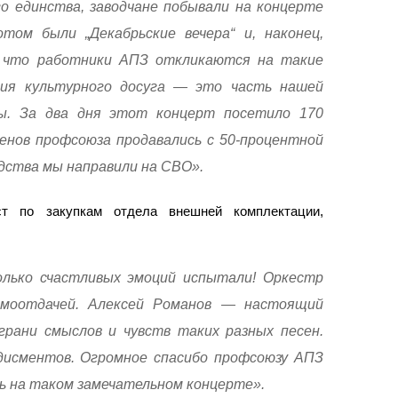
го единства, заводчане побывали на концерте
отом были „Декабрьские вечера“ и, наконец,
о, что работники АПЗ откликаются на такие
ция культурного досуга — это часть нашей
ы. За два дня этот концерт посетило 170
ленов профсоюза продавались с 50-процентной
дства мы направили на СВО».
ст по закупкам отдела внешней комплектации,
олько счастливых эмоций испытали! Оркестр
амоотдачей. Алексей Романов — настоящий
грани смыслов и чувств таких разных песен.
дисментов. Огромное спасибо профсоюзу АПЗ
ь на таком замечательном концерте».