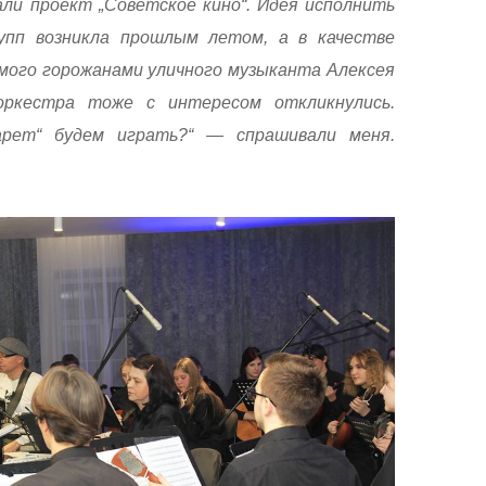
али проект „Советское кино“. Идея исполнить
рупп возникла прошлым летом, а в качестве
мого горожанами уличного музыканта Алексея
оркестра тоже с интересом откликнулись.
арет“ будем играть?“ — спрашивали меня.