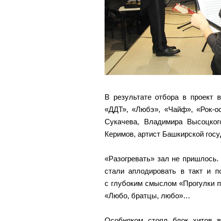
В результате отбора в проект 
«ДДТ», «Любэ», «Чайф», «Рок-о
Сукачева, Владимира Высоцког
Керимов, артист Башкирской гос
«Разогревать» зал не пришлось
стали аплодировать в такт и п
с глубоким смыслом «Прогулки п
«Любо, братцы, любо»…
Особняком стоял блок хитов в