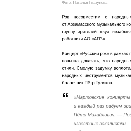
Фото: Наталья Глазунова
Рок несовместим с народны
от Арзамасского музыкального к
группу зрителей двух незабы
работники АО «АПЗ».
Концерт «Русский рок» в рамках
попытка доказать, что народн
стили. Смелую задумку воплоти
народных инструментов музыкал
балаечник Пётр Туляков.
«Мартовские концерт
и каждый раз радуем зр
Пётр Михайлович. — По
известные вокалистки — 