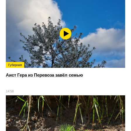
Губерния
Аист Гера из Перевоза завёл семью
14:58