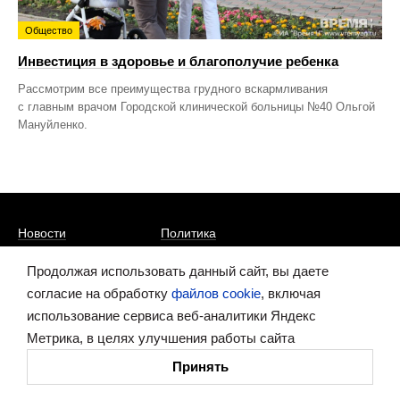
Общество
Инвестиция в здоровье и благополучие ребенка
Рассмотрим все преимущества грудного вскармливания
с главным врачом Городской клинической больницы №40 Ольгой
Мануйленко.
Новости
Политика
Статьи
Экономика
Продолжая использовать данный сайт, вы даете
Интервью
Общество
согласие на обработку
файлов cookie
, включая
Фото
Спорт
использование сервиса веб-аналитики Яндекс
Метрика, в целях улучшения работы сайта
Темы
Культура
Губерния
Принять
Видео
Происшествия