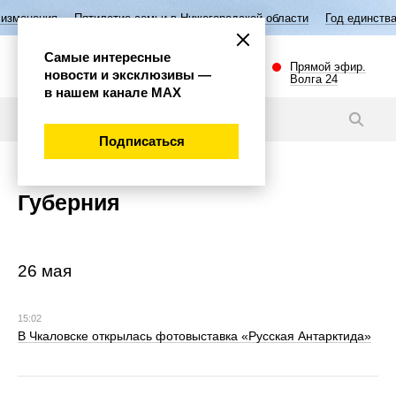
тие семьи в Нижегородской области
Год единства народов России
В
Самые интересные
Прямой эфир.
новости и эксклюзивы —
Волга 24
в нашем канале МАХ
Подписаться
Губерния
26 мая
15:02
В Чкаловске открылась фотовыставка «Русская Антарктида»