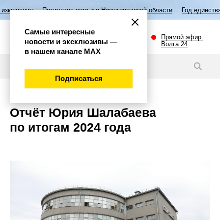
я
Пятилетие семьи в Нижегородской области
Год единства народов
Самые интересные
Прямой эфир.
новости и эксклюзивы —
Волга 24
в нашем канале МАХ
Темы
Подписаться
Отчёт Юрия Шалабаева
по итогам 2024 года