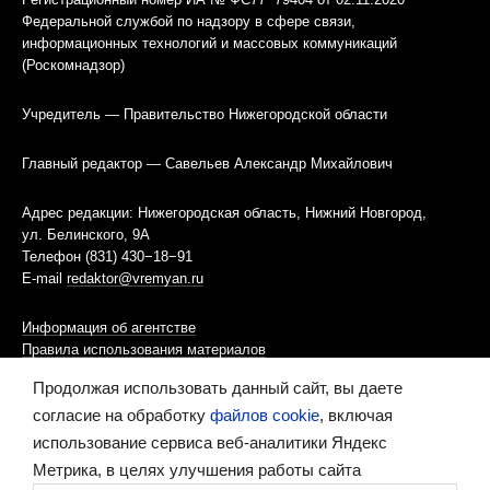
Федеральной службой по надзору в сфере связи,
информационных технологий и массовых коммуникаций
(Роскомнадзор)
Учредитель — Правительство Нижегородской области
Главный редактор — Савельев Александр Михайлович
Адрес редакции: Нижегородская область, Нижний Новгород,
ул. Белинского, 9А
Телефон (831) 430−18−91
E-mail
redaktor@vremyan.ru
Информация об агентстве
Правила использования материалов
Продолжая использовать данный сайт, вы даете
Информационная политика использования «cookies»-файлов
согласие на обработку
файлов cookie
, включая
использование сервиса веб-аналитики Яндекс
Ресурс содержит материалы 16+
Метрика, в целях улучшения работы сайта