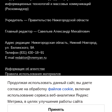
информационных технологий и массовых коммуникаций
(Роскомнадзор)
Учредитель — Правительство Нижегородской области
Главный редактор — Савельев Александр Михайлович
Адрес редакции: Нижегородская область, Нижний Новгород,
ул. Белинского, 9А
Телефон (831) 430−18−91
E-mail
redaktor@vremyan.ru
Информация об агентстве
Правила использования материалов
Продолжая использовать данный сайт, вы даете
Информационная политика использования «cookies»-файлов
согласие на обработку
файлов cookie
, включая
использование сервиса веб-аналитики Яндекс
Ресурс содержит материалы 16+
Метрика, в целях улучшения работы сайта
Сделано в digital-агентстве
Принять