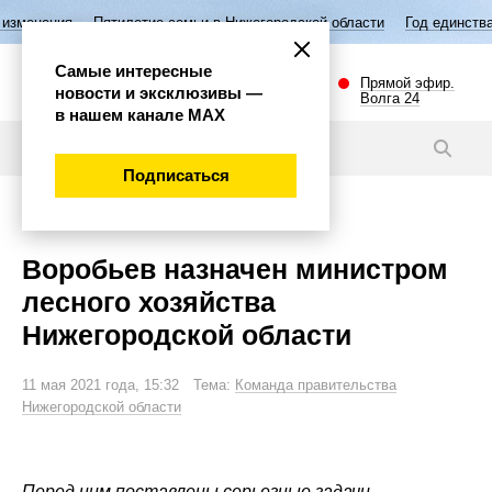
Пятилетие семьи в Нижегородской области
Год единства народов Рос
Самые интересные
Прямой эфир.
новости и эксклюзивы —
Волга 24
в нашем канале МАХ
Новости
Подписаться
Политика
Воробьев назначен министром
лесного хозяйства
Нижегородской области
11 мая 2021 года, 15:32 Тема:
Команда правительства
Нижегородской области
Перед ним поставлены серьезные задачи.