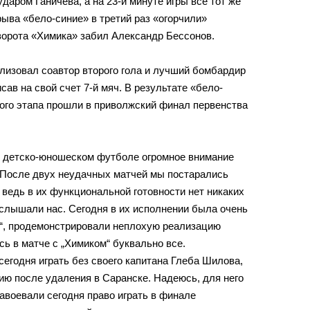
даром Ганичева, а на 23-й минуте игры все тот же
ыва «бело-синие» в третий раз «огорчили»
 ворота «Химика» забил Александр Бессонов.
лизовал соавтор второго гола и лучший бомбардир
ав на свой счет 7-й мяч. В результате «бело-
ного этапа прошли в приволжский финал первенства
 в детско-юношеском футболе огромное внимание
 После двух неудачных матчей мы постарались
 ведь в их функциональной готовности нет никаких
услышали нас. Сегодня в их исполнении была очень
ь“, продемонстрировали неплохую реализацию
сь в матче с „Химиком“ буквально все.
егодня играть без своего капитана Глеба Шилова,
ю после удаления в Саранске. Надеюсь, для него
авоевали сегодня право играть в финале