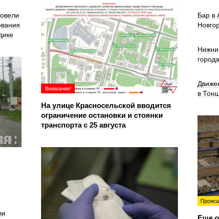
ровели
Бар в
ования
Новго
дике
Нижни
город
Движе
Внимание!
в Тон
На улице Красносельской вводится
ограничение остановки и стоянки
транспорта с 25 августа
Происш
ли
Еще о