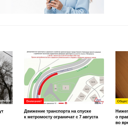
Внимание!
Общес
ут
Движение транспорта на спуске
Ниже
к метромосту ограничат с 7 августа
о пра
во вр