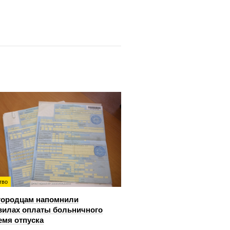
тво
городцам напомнили
вилах оплаты больничного
емя отпуска