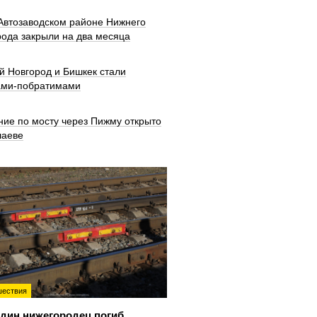
 Автозаводском районе Нижнего
рода закрыли на два месяца
й Новгород и Бишкек стали
ами-побратимами
ние по мосту через Пижму открыто
шаеве
ествия
дин нижегородец погиб