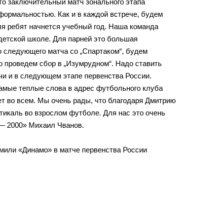
то заключительный матч зонального этапа
формальностью. Как и в каждой встрече, будем
для ребят начнется учебный год. Наша команда
детской школе. Для парней это большая
со следующего матча со „Спартаком“, будем
о проведем сбор в „Изумрудном“. Надо ставить
чи и в следующем этапе первенства России.
самые теплые слова в адрес футбольного клуба
ет во всем. Мы очень рады, что благодаря Дмитрию
тикаль во взрослом футболе. Для нас это очень
 — 2000» Михаил Чванов.
омили «Динамо» в матче первенства России