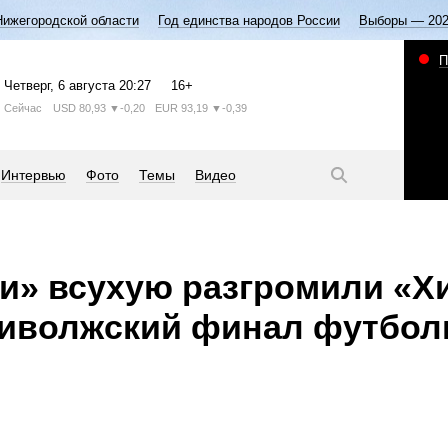
Нижегородской области
Год единства народов России
Выборы — 20
П
Четверг
, 6 августа
20:27
16+
Сейчас
USD
80,93
▼-0,20
EUR
93,19
▼-0,39
Интервью
Фото
Темы
Видео
и» всухую разгромили «Х
риволжский финал футбол