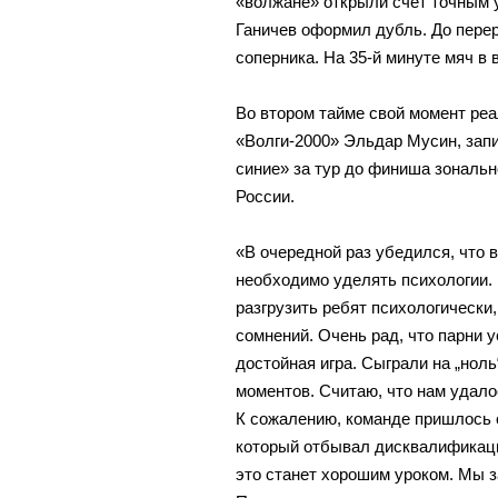
«волжане» открыли счет точным у
Ганичев оформил дубль. До перер
соперника. На 35-й минуте мяч в
Во втором тайме свой момент реа
«Волги-2000» Эльдар Мусин, запис
синие» за тур до финиша зональ
России.
«В очередной раз убедился, что
необходимо уделять психологии.
разгрузить ребят психологически,
сомнений. Очень рад, что парни 
достойная игра. Сыграли на „нол
моментов. Считаю, что нам удало
К сожалению, команде пришлось с
который отбывал дисквалификаци
это станет хорошим уроком. Мы з