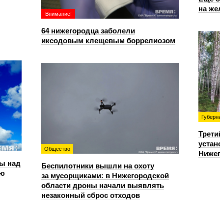
на же
Внимание!
64 нижегородца заболели
иксодовым клещевым боррелиозом
Губерн
Трети
устан
Общество
Нижег
ы над
Беспилотники вышли на охоту
ью
за мусорщиками: в Нижегородской
области дроны начали выявлять
незаконный сброс отходов