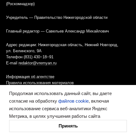
(Роскомнадзор)
Учредитель — Правительство Нижегородской области
Главный редактор — Савельев Александр Михайлович
Адрес редакции: Нижегородская область, Нижний Новгород,
ул. Белинского, 9А
Телефон (831) 430−18−91
E-mail
redaktor@vremyan.ru
Информация об агентстве
Правила использования материалов
Продолжая использовать данный сайт, вы даете
Информационная политика использования «cookies»-файлов
согласие на обработку
файлов cookie
, включая
использование сервиса веб-аналитики Яндекс
Ресурс содержит материалы 16+
Метрика, в целях улучшения работы сайта
Сделано в digital-агентстве
Принять