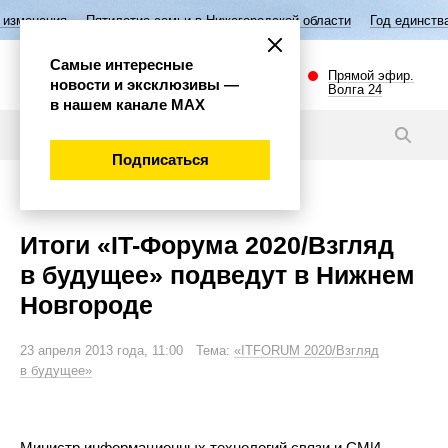
Пятилетие семьи в Нижегородской области
Год единства народов 
Самые интересные
Прямой эфир.
новости и эксклюзивы —
Волга 24
в нашем канале МАХ
Новости
Подписаться
Общество
Итоги «IT-Форума 2020/Взгляд
в будущее» подведут в Нижнем
Новгороде
23 апреля 2013 года, 11:00 Тема:
«ITFORUM 2020/Взгляд
в будущее»
Министр информационных технологий связи и СМИ