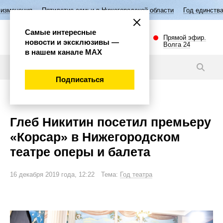
етие семьи в Нижегородской области
Год единства народов России
Самые интересные
Прямой эфир.
новости и эксклюзивы —
Волга 24
в нашем канале МАХ
Новости
Подписаться
Культура
Глеб Никитин посетил премьеру
«Корсар» в Нижегородском
театре оперы и балета
16 декабря 2019 года, 12:22 Тема:
Год театра