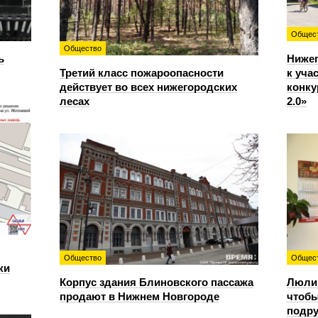
Общес
Общество
ь
Ниже
Третий класс пожароопасности
к уча
действует во всех нижегородских
конку
лесах
2.0»
Общество
Общес
ки
Корпус здания Блиновского пассажа
Люлин
продают в Нижнем Новгороде
чтобы
подру