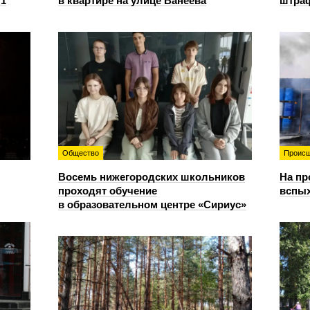
:1
в квартире на улице Ванеева
штраф
Общество
Происш
Восемь нижегородских школьников
На пр
проходят обучение
вспы
в образовательном центре «Сириус»