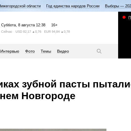
Нижегородской области
Год единства народов России
Выборы — 20
П
Суббота
, 8 августа
12:38
16+
Сейчас
USD
82,17
▲0,76
EUR
94,84
▲0,78
Интервью
Фото
Темы
Видео
иках зубной пасты пытали
жнем Новгороде