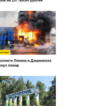
ов на 137 тысяч рублей
ествия
оспекте Ленина в Дзержинске
хнул пожар