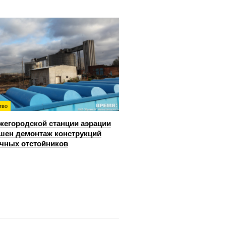
тво
жегородской станции аэрации
шен демонтаж конструкций
чных отстойников