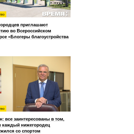
тво
городцев приглашают
стию во Всероссийском
рсе «Блогеры благоустройства
тво
: все заинтересованы в том,
 каждый нижегородец
жился со спортом