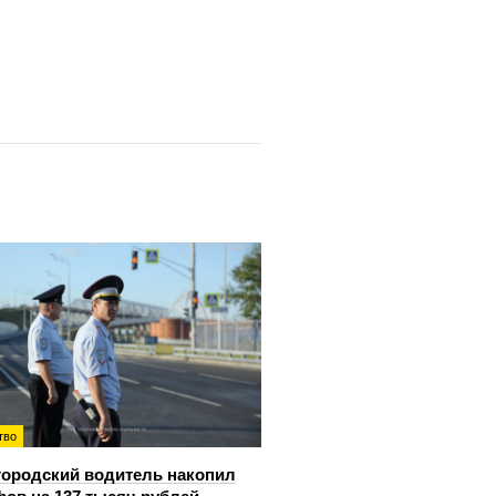
тво
ородский водитель накопил