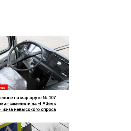
юзив
енове на маршруте № 107
ки» заменили на «ГАЗель
 из‑за невысокого спроса