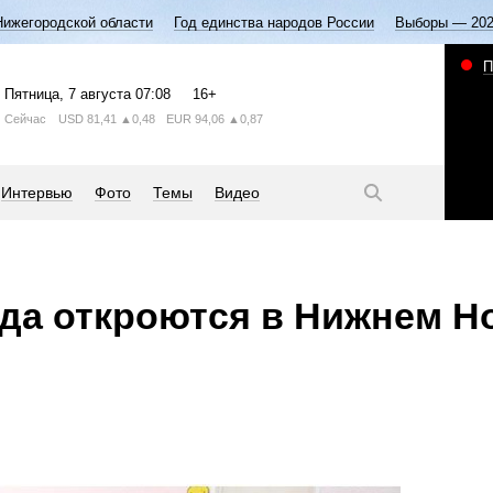
Нижегородской области
Год единства народов России
Выборы — 20
П
Пятница
, 7 августа
07:08
16+
Сейчас
USD
81,41
▲0,48
EUR
94,06
▲0,87
Интервью
Фото
Темы
Видео
да откроются в Нижнем Н