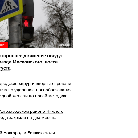
ие!
тороннее движение введут
оезде Московского шоссе
густа
ородские хирурги впервые провели
цию по удалению новообразования
идной железы по новой методике
 Автозаводском районе Нижнего
рода закрыли на два месяца
й Новгород и Бишкек стали