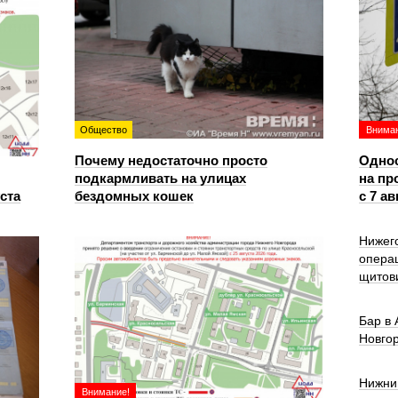
Общество
Вниман
Почему недостаточно просто
Однос
подкармливать на улицах
на пр
уста
бездомных кошек
с 7 ав
Нижег
опера
щитов
Бар в
Новго
Нижни
Внимание!