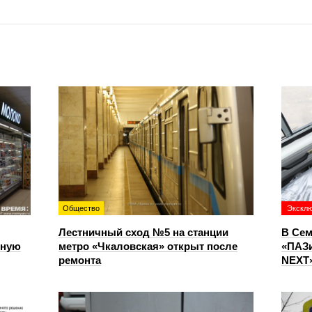
Общество
Экскл
Лестничный сход №5 на станции
В Сем
чную
метро «Чкаловская» открыт после
«ПАЗи
ремонта
NEXT»