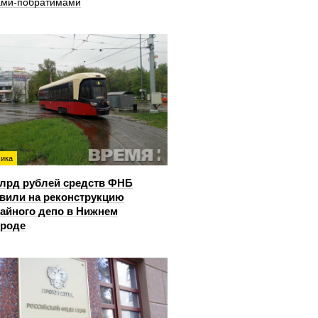
ами-побратимами
ика
млрд рублей средств ФНБ
вили на реконструкцию
айного депо в Нижнем
ороде