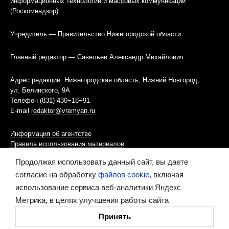
информационных технологий и массовых коммуникаций
(Роскомнадзор)
Учредитель — Правительство Нижегородской области
Главный редактор — Савельев Александр Михайлович
Адрес редакции: Нижегородская область, Нижний Новгород,
ул. Белинского, 9А
Телефон (831) 430−18−91
E-mail
redaktor@vremyan.ru
Информация об агентстве
Правила использования материалов
Продолжая использовать данный сайт, вы даете
Информационная политика использования «cookies»-файлов
согласие на обработку
файлов cookie
, включая
использование сервиса веб-аналитики Яндекс
Ресурс содержит материалы 16+
Метрика, в целях улучшения работы сайта
Сделано в digital-агентстве
Принять