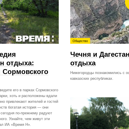
Общество
ледия
Чечня и Дагеста
н отдыха:
отдыха
м Сормовского
Нижегородцы познакомились с о
кавказских республиках.
ведите его в парках Сормовского
арки, хоть и расположены вдали
нно привлекают жителей и гостей
нств богатая история — они
 сегодня по‑прежнему радуют
ого. Узнайте, чем живут эти
иал ИА «Время Н».