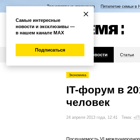
Транспортные изменения
Пятилетие семьи в 
Самые интересные
новости и эксклюзивы —
в нашем канале МАХ
Подписаться
Новости
Статьи
Экономика
IT-форум в 20
человек
24 апреля 2013 года, 12:41 Тема:
«I
Посещаемость VI международног