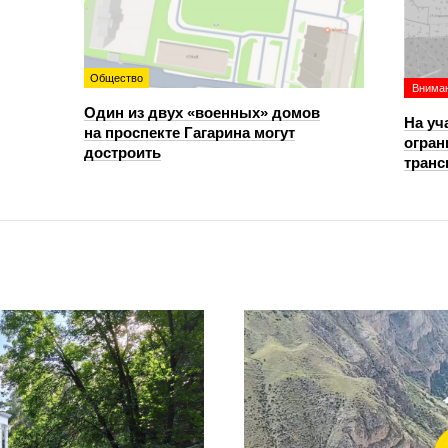
Общество
Вниман
Один из двух «военных» домов
На уч
на проспекте Гагарина могут
огран
достроить
транс