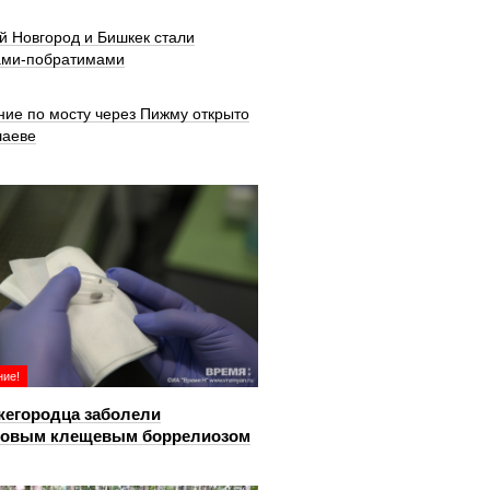
й Новгород и Бишкек стали
ами-побратимами
ние по мосту через Пижму открыто
шаеве
ие!
жегородца заболели
довым клещевым боррелиозом