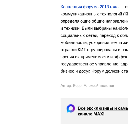
Концепция форума 2013 года
— вз
коммуникационных технологий (КИ
определяющие общие направления
и техники. Были выбраны наибол
социальных сетей, переход к об
мобильности, ускорение темпа ж
отрасли КИТ сгруппированы в ра
зрения их применимости и эффек
государственное управление, зд
бизнес и досуг. Форум должен ст
Автор: Корр. Алексей Болотов
Все эксклюзивы и самы
канале МАХ!