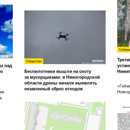
Губерн
Трети
Общество
ы над
устан
ью
Беспилотники вышли на охоту
Нижег
за мусорщиками: в Нижегородской
области дроны начали выявлять
«Гейз
незаконный сброс отходов
вки
Новго
ь