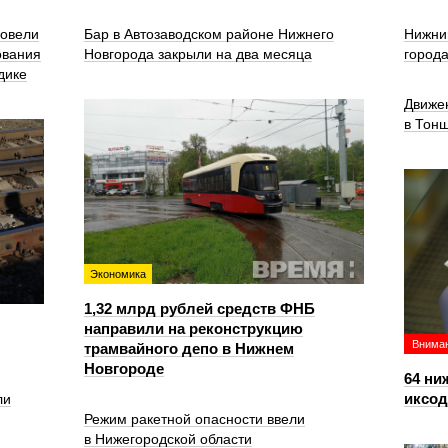
ровели
Бар в Автозаводском районе Нижнего
Нижни
ования
Новгорода закрыли на два месяца
город
дике
Движе
в Тон
Экономика
1,32 млрд рублей средств ФНБ
направили на реконструкцию
Вниман
трамвайного депо в Нижнем
Новгороде
64 ни
иксо
ли
Режим ракетной опасности ввели
в Нижегородской области