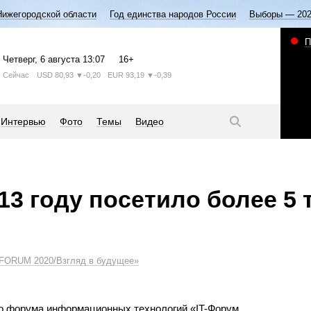
Нижегородской области
Год единства народов России
Выборы — 20
П
Четверг
, 6 августа
13:07
16+
Сейчас
USD
80,93
▼-0,20
EUR
93,19
▼-0,39
Интервью
Фото
Темы
Видео
13 году посетило более 5
TFORUM 2020/Взгляд в будущее»
о форума информационных технологий «IT-Форум