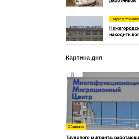
работников
Наука и техноло
Нижегородск
находить ко
Картина дня
Общество
Трудового мигранта, работающ