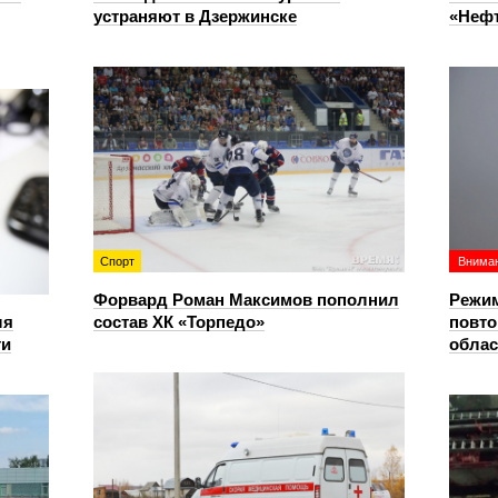
устраняют в Дзержинске
«Нефт
Спорт
Вниман
Форвард Роман Максимов пополнил
Режим
ля
состав ХК «Торпедо»
повто
ти
облас