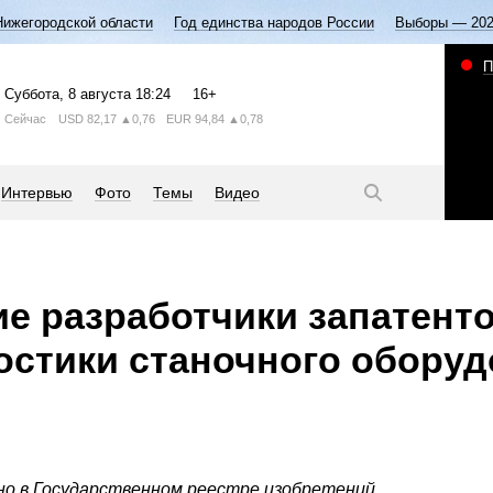
Нижегородской области
Год единства народов России
Выборы — 20
П
Суббота
, 8 августа
18:24
16+
Сейчас
USD
82,17
▲0,76
EUR
94,84
▲0,78
Интервью
Фото
Темы
Видео
е разработчики запатент
остики станочного обору
но в Государственном реестре изобретений