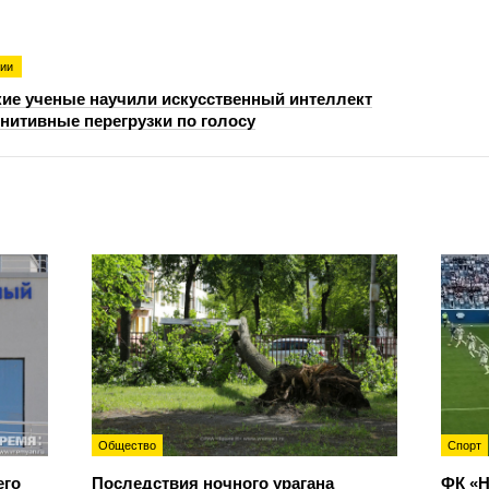
гии
ие ученые научили искусственный интеллект
гнитивные перегрузки по голосу
Общество
Спорт
его
Последствия ночного урагана
ФК «Н