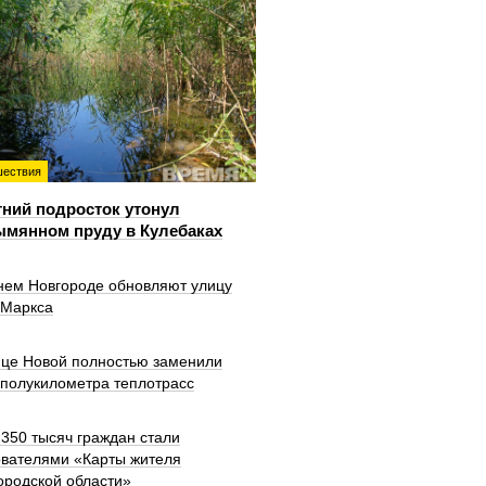
ествия
тний подросток утонул
ымянном пруду в Кулебаках
нем Новгороде обновляют улицу
 Маркса
ице Новой полностью заменили
 полукилометра теплотрасс
350 тысяч граждан стали
ователями «Карты жителя
ородской области»