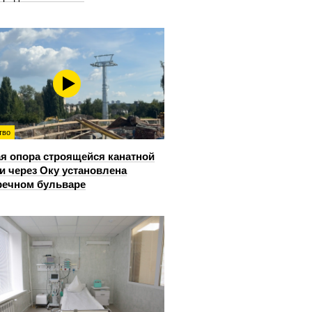
тво
я опора строящейся канатной
и через Оку установлена
речном бульваре