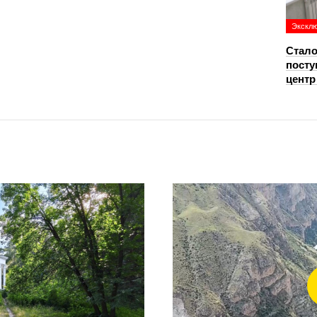
Экскл
Стало
посту
цент