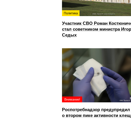
Политика
Участник СВО Роман Костюнич
стал советником министра Иго
Седых
Внимание!
Роспотребнадзор предупредил
о втором пике активности клещ