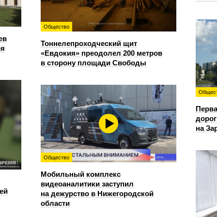
Общество
ев
Тоннелепроходческий щит
ря
«Евдокия» преодолел 200 метров
в сторону площади Свободы
Общес
Перва
дорог
на За
Общество
Мобильный комплекс
видеоаналитики заступил
ей
на дежурство в Нижегородской
области