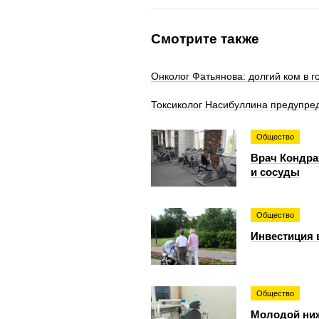
Смотрите также
Онколог Фатьянова: долгий ком в г
Токсиколог Насибуллина предупред
Общество
Врач Кондра
и сосуды
Общество
Инвестиция 
Общество
Молодой ниж