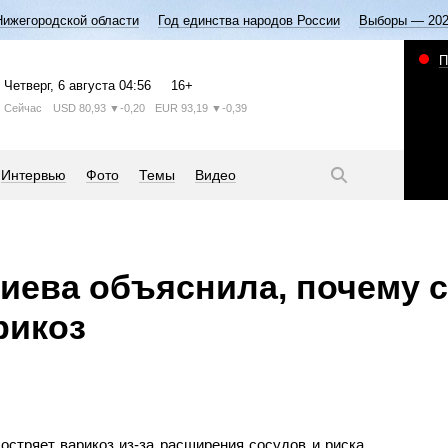
Нижегородской области
Год единства народов России
Выборы — 20
П
Четверг
, 6 августа
04:56
16+
Сейчас
USD
80,93
▼-0,20
EUR
93,19
▼-0,39
Интервью
Фото
Темы
Видео
иева объяснила, почему 
рикоз
остряет варикоз из-за расширения сосудов и риска