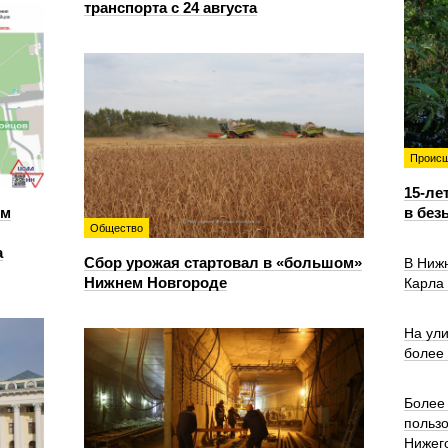
транспорта с 24 августа
Происш
15-ле
ем
в без
Общество
а
Сбор урожая стартовал в «большом»
В Ниж
Нижнем Новгороде
Карла
На ул
более
Более 
польз
Нижег