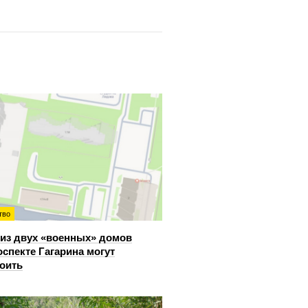
тво
из двух «военных» домов
оспекте Гагарина могут
оить