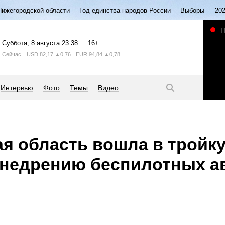
Нижегородской области
Год единства народов России
Выборы — 20
П
Суббота
, 8 августа
23:38
16+
Сейчас
USD
82,17
▲0,76
EUR
94,84
▲0,78
Интервью
Фото
Темы
Видео
я область вошла в тройк
 внедрению беспилотных 