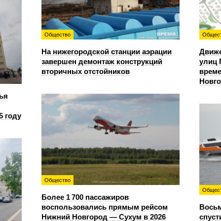
Общество
Общес
На нижегородской станции аэрации
Движе
завершен демонтаж конструкций
улиц 
вторичных отстойников
време
Новг
ья
5 году
Общество
Общес
Более 1 700 пассажиров
воспользовались прямым рейсом
Восьм
Нижний Новгород — Сухум в 2026
спуст