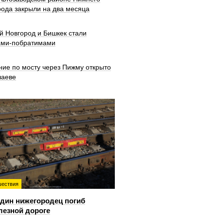
рода закрыли на два месяца
й Новгород и Бишкек стали
ами-побратимами
ние по мосту через Пижму открыто
шаеве
ествия
дин нижегородец погиб
лезной дороге