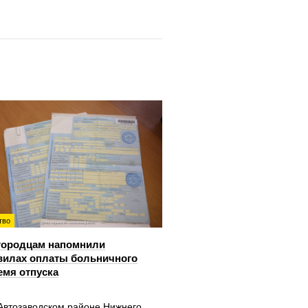
тво
городцам напомнили
вилах оплаты больничного
емя отпуска
 Автозаводском районе Нижнего