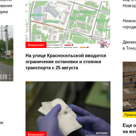
ования
Новго
дике
Нижни
город
Движе
Внимание!
в Тон
На улице Красносельской вводится
ограничение остановки и стоянки
транспорта с 25 августа
Происш
ли
Еще о
на же
Внимание!