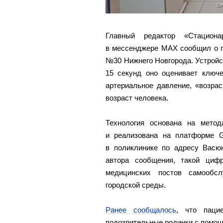
Главный редактор «Стацион
в мессенджере MAX сообщил о п
№30 Нижнего Новгорода. Устройст
15 секунд оно оценивает ключ
артериальное давление, «возрас
возраст человека.
Технология основана на метод
и реализована на платформе 
в поликлинике по адресу Васю
автора сообщения, такой циф
медицинских постов самообсл
городской среды.
Ранее сообщалось
, что паци
подозрительные родинки с помо