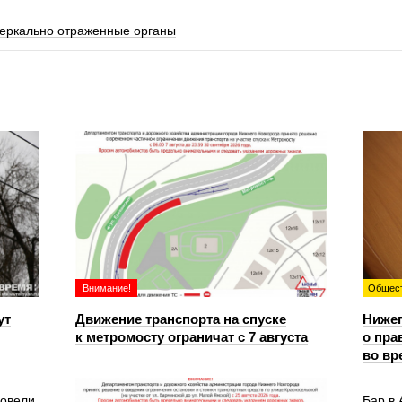
зеркально отраженные органы
Внимание!
Общес
ут
Движение транспорта на спуске
Ниже
к метромосту ограничат с 7 августа
о пра
во вр
ровели
Бар в