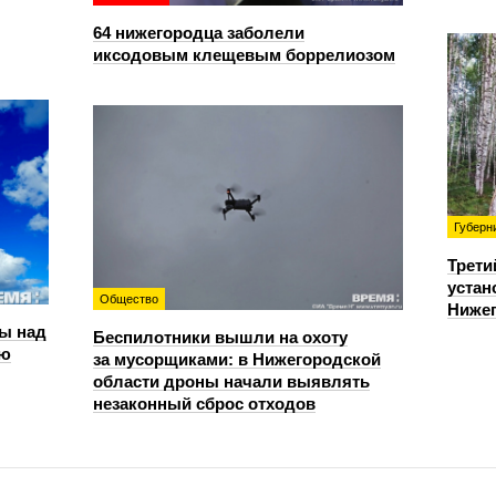
64 нижегородца заболели
иксодовым клещевым боррелиозом
Губерн
Трети
устан
Общество
Нижег
ы над
Беспилотники вышли на охоту
ью
за мусорщиками: в Нижегородской
области дроны начали выявлять
незаконный сброс отходов