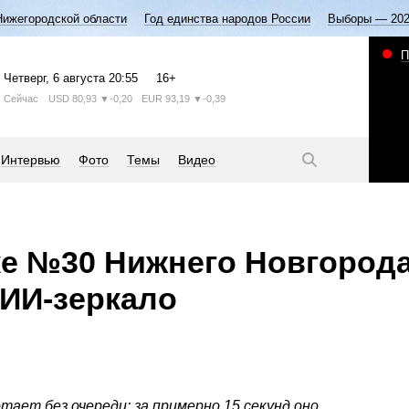
Нижегородской области
Год единства народов России
Выборы — 20
П
Четверг
, 6 августа
20:55
16+
Сейчас
USD
80,93
▼-0,20
EUR
93,19
▼-0,39
Интервью
Фото
Темы
Видео
е №30 Нижнего Новгород
ИИ‑зеркало
ает без очереди: за примерно 15 секунд оно