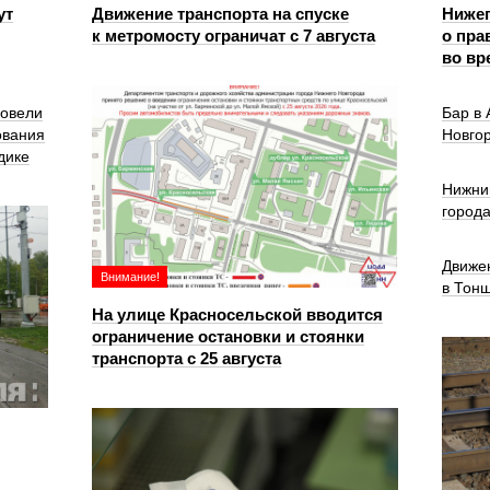
ут
Движение транспорта на спуске
Ниже
к метромосту ограничат с 7 августа
о пра
во вр
ровели
Бар в
ования
Новго
дике
Нижни
город
Движе
Внимание!
в Тон
На улице Красносельской вводится
ограничение остановки и стоянки
транспорта с 25 августа