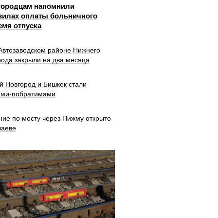
городцам напомнили
вилах оплаты больничного
емя отпуска
 Автозаводском районе Нижнего
рода закрыли на два месяца
й Новгород и Бишкек стали
ами-побратимами
ние по мосту через Пижму открыто
шаеве