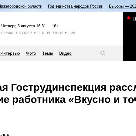
Нижегородской области
Год единства народов России
Выборы — 20
П
Четверг
, 6 августа
16:31
16+
Сейчас
USD
80,93
▼-0,20
EUR
93,19
▼-0,39
Интервью
Фото
Темы
Видео
я Гострудинспекция расс
е работника «Вкусно и то
июня.