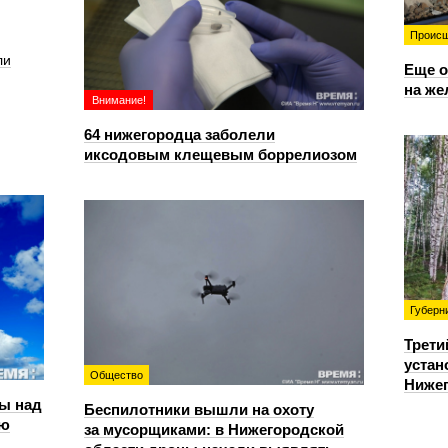
Происш
ли
Еще о
на же
Внимание!
64 нижегородца заболели
иксодовым клещевым боррелиозом
Губерн
Трети
устан
Общество
Нижег
ы над
Беспилотники вышли на охоту
ью
за мусорщиками: в Нижегородской