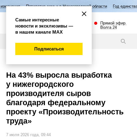
илетие семьи в Нижегородской области
Год единства народов России
Самые интересные
Прямой эфир.
новости и эксклюзивы —
Волга 24
в нашем канале МАХ
Новости
Подписаться
Экономика
На 43% выросла выработка
у нижегородского
производителя сыров
благодаря федеральному
проекту «Производительность
труда»
7 июля 2026 года, 09:44