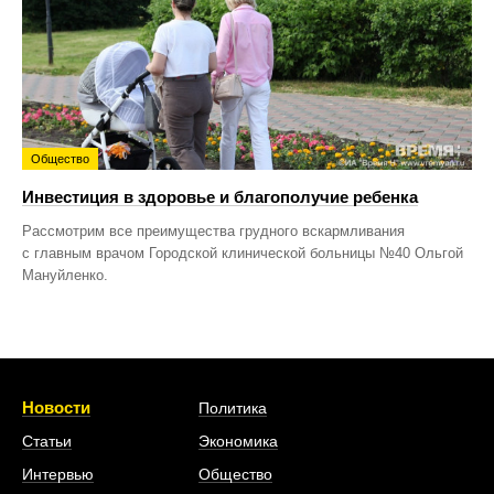
Общество
Инвестиция в здоровье и благополучие ребенка
Рассмотрим все преимущества грудного вскармливания
с главным врачом Городской клинической больницы №40 Ольгой
Мануйленко.
Новости
Политика
Статьи
Экономика
Интервью
Общество