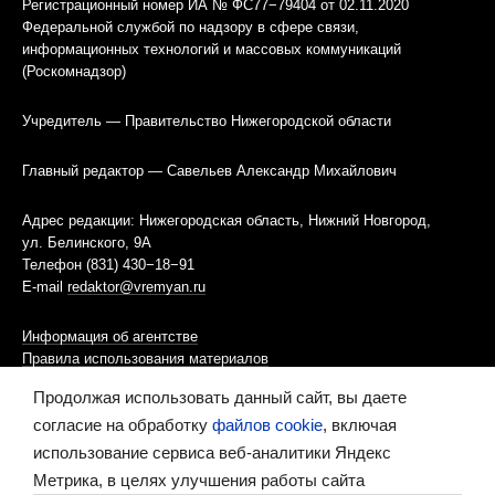
Регистрационный номер ИА № ФС77−79404 от 02.11.2020
Федеральной службой по надзору в сфере связи,
информационных технологий и массовых коммуникаций
(Роскомнадзор)
Учредитель — Правительство Нижегородской области
Главный редактор — Савельев Александр Михайлович
Адрес редакции: Нижегородская область, Нижний Новгород,
ул. Белинского, 9А
Телефон (831) 430−18−91
E-mail
redaktor@vremyan.ru
Информация об агентстве
Правила использования материалов
Продолжая использовать данный сайт, вы даете
Информационная политика использования «cookies»-файлов
согласие на обработку
файлов cookie
, включая
использование сервиса веб-аналитики Яндекс
Ресурс содержит материалы 16+
Метрика, в целях улучшения работы сайта